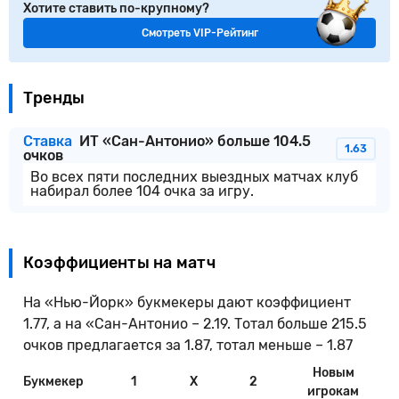
Хотите ставить по-крупному?
Смотреть VIP-Рейтинг
Тренды
Ставка
ИТ «Сан-Антонио» больше 104.5
1.63
очков
Во всех пяти последних выездных матчах клуб
набирал более 104 очка за игру.
Коэффициенты на матч
На «Нью-Йорк» букмекеры дают коэффициент
1.77, а на «Сан-Антонио – 2.19. Тотал больше 215.5
очков предлагается за 1.87, тотал меньше – 1.87
Новым
Букмекер
1
X
2
игрокам