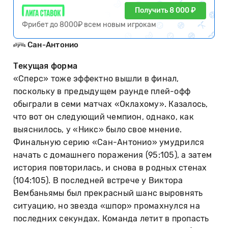
Получить 8 000 ₽
Фрибет до 8000₽ всем новым игрокам
Сан-Антонио
Текущая форма
«Сперс» тоже эффектно вышли в финал,
поскольку в предыдущем раунде плей-офф
обыграли в семи матчах «Оклахому». Казалось,
что вот он следующий чемпион, однако, как
выяснилось, у «Никс» было свое мнение.
Финальную серию «Сан-Антонио» умудрился
начать с домашнего поражения (95:105), а затем
история повторилась, и снова в родных стенах
(104:105). В последней встрече у Виктора
Вембаньямы был прекрасный шанс выровнять
ситуацию, но звезда «шпор» промахнулся на
последних секундах. Команда летит в пропасть