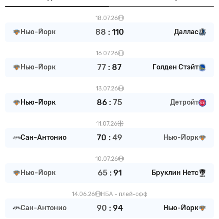
18.07.26
88
:
110
Нью-Йорк
Даллас
16.07.26
77
:
87
Нью-Йорк
Голден Стэйт
13.07.26
86
:
75
Нью-Йорк
Детройт
11.07.26
70
:
49
Сан-Антонио
Нью-Йорк
10.07.26
65
:
91
Нью-Йорк
Бруклин Нетс
14.06.26
НБА - плей-офф
90
:
94
Сан-Антонио
Нью-Йорк