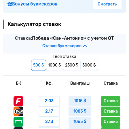
Бонусы букмекеров
Смотреть
Калькулятор ставок
Ставка:
Победа «Сан-Антонио» с учетом ОТ
Ставки букмекеров
Твоя ставка
500 $
1000 $
2500 $
5000 $
БК
Кф.
Выигрыш
Ставка
2.03
1015 $
Ставка
2.17
1085 $
Ставка
2.13
1065 $
Ставка