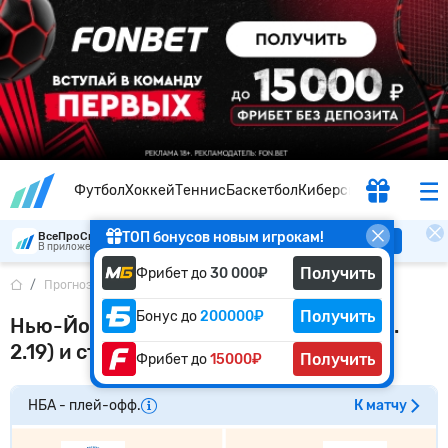
Футбол
Хоккей
Теннис
Баскетбол
Киберспорт
ТОП бонусов новым игрокам!
ВсеПроСпорт
Скачать
В приложении удобнее
Получить
Фрибет до
30 000₽
Прогнозы
...
Нью-Йорк - Сан-Антонио
Получить
Бонус до
200000₽
Нью-Йорк – Сан-Антонио: прогноз (кф.
2.19) и ставки на матч НБА
Получить
Фрибет до
15000₽
НБА - плей-офф.
К матчу