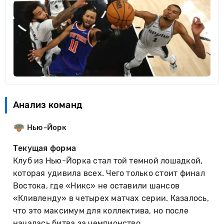
Анализ команд
Нью-Йорк
Текущая форма
Клуб из Нью-Йорка стал той темной лошадкой,
которая удивила всех. Чего только стоит финал
Востока, где «Никс» не оставили шансов
«Кливленду» в четырех матчах серии. Казалось,
что это максимум для коллектива, но после
началась битва за чемпионство.