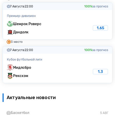
7 Августа
22:00
100%
за прогноз
Премьер-дивизион
Шемрок Роверс
1.65
Дандолк
3 место
7 Августа
22:00
100%
за прогноз
Кубок футбольной лиги
Мидлсбро
1.3
Рексхэм
Актуальные новости
Баскетбол
5 АВГ