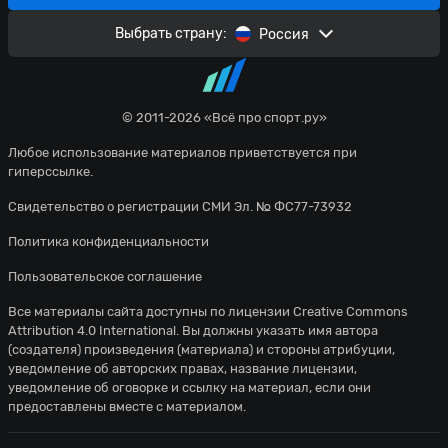
Выбрать страну:
Россия
© 2011-2026 «Всё про спорт.ру»
Любое использование материалов приветствуется при
гиперссылке.
Свидетельство о регистрации СМИ Эл. № ФС77-73932
Политика конфиденциальности
Пользовательское соглашение
Все материалы сайта доступны по лицензии
Creative Commons
Attribution 4.0 International
. Вы должны указать имя автора
(создателя) произведения (материала) и стороны атрибуции,
уведомление об авторских правах, название лицензии,
уведомление об оговорке и ссылку на материал, если они
предоставлены вместе с материалом.