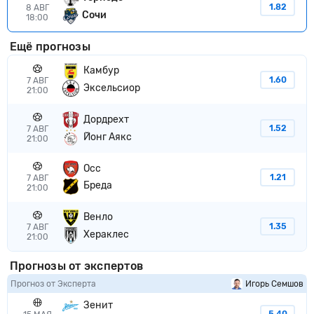
1.82
8 АВГ
Сочи
18:00
Ещё прогнозы
Камбур
1.60
7 АВГ
Эксельсиор
21:00
Дордрехт
1.52
7 АВГ
Йонг Аякс
21:00
Осс
1.21
7 АВГ
Бреда
21:00
Венло
1.35
7 АВГ
Хераклес
21:00
Прогнозы от экспертов
Прогноз от Эксперта
Игорь Семшов
Зенит