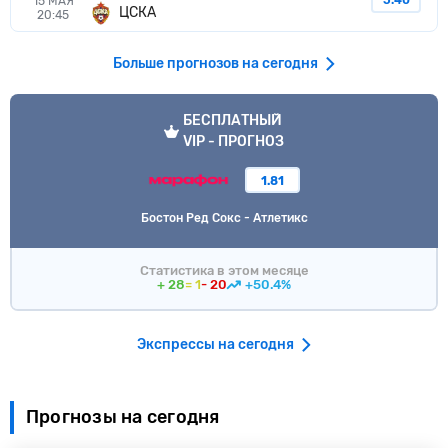
5.40
15 МАЯ
ЦСКА
20:45
Больше прогнозов на сегодня
VIP прогноз
БЕСПЛАТНЫЙ
VIP - ПРОГНОЗ
1.81
Бостон Ред Сокс - Атлетикс
Статистика в этом месяце
+ 28
= 1
- 20
+50.4%
Экспрессы на сегодня
Прогнозы на сегодня