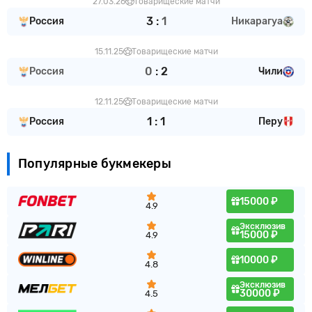
27.03.26
Товарищеские матчи
3
:
1
Россия
Никарагуа
15.11.25
Товарищеские матчи
0
:
2
Россия
Чили
12.11.25
Товарищеские матчи
1
:
1
Россия
Перу
Популярные букмекеры
15000 ₽
4.9
Эксклюзив
15000 ₽
4.9
10000 ₽
4.8
Эксклюзив
30000 ₽
4.5