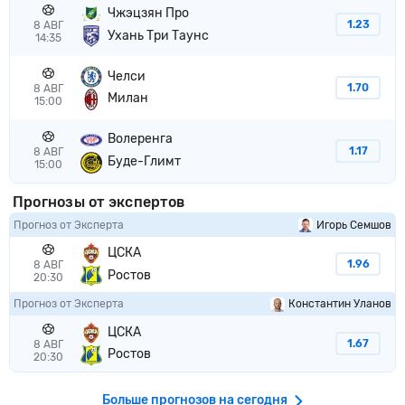
Чжэцзян Про
1.23
8 АВГ
Ухань Три Таунс
14:35
Челси
1.70
8 АВГ
Милан
15:00
Волеренга
1.17
8 АВГ
Буде-Глимт
15:00
Прогнозы от экспертов
Прогноз от Эксперта
Игорь Семшов
ЦСКА
1.96
8 АВГ
Ростов
20:30
Прогноз от Эксперта
Константин Уланов
ЦСКА
1.67
8 АВГ
Ростов
20:30
Больше прогнозов на сегодня