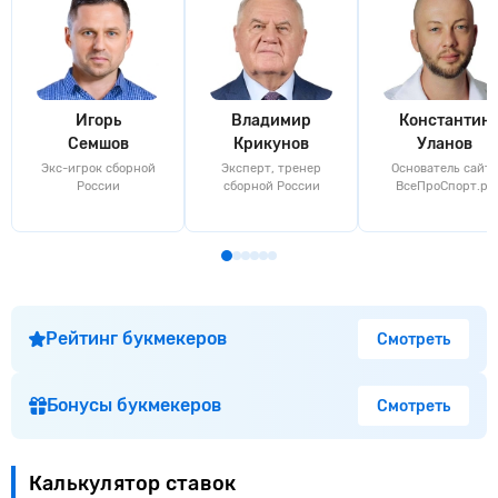
Владимир
Константин
Виталий
Крикунов
Уланов
Мазурин
Эксперт, тренер
Основатель сайта
Главный редакто
сборной России
ВсеПроСпорт.ру
сайта
Рейтинг букмекеров
Смотреть
Бонусы букмекеров
Смотреть
Калькулятор ставок