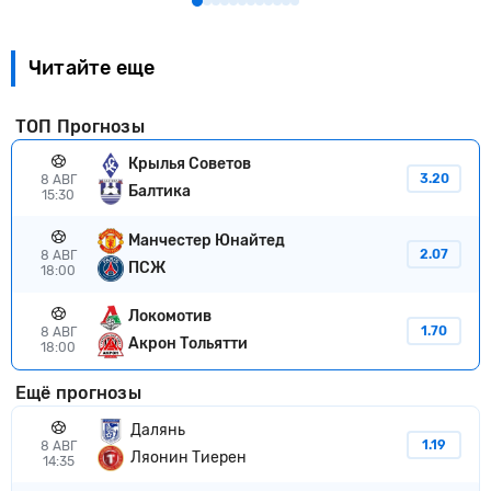
Читайте еще
ТОП Прогнозы
Крылья Советов
3.20
8 АВГ
Балтика
15:30
Манчестер Юнайтед
2.07
8 АВГ
ПСЖ
18:00
Локомотив
1.70
8 АВГ
Акрон Тольятти
18:00
Ещё прогнозы
Далянь
1.19
8 АВГ
Ляонин Тиерен
14:35