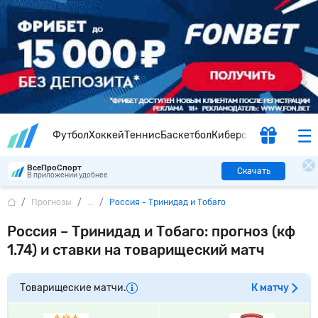
Футбол
Хоккей
Теннис
Баскетбол
Киберспорт
ВсеПроСпорт
Скачать
В приложении удобнее
Прогнозы
...
Россия - Тринидад и Тобаго
Россия – Тринидад и Тобаго: прогноз (кф
1.74) и ставки на товарищеский матч
Товарищеские матчи.
К матчу