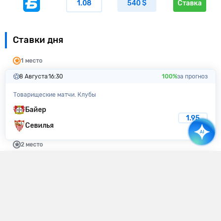
1.08
540 $
Ставка
Ставки дня
1 место
8 Августа
16:30
100%
за прогноз
Товарищеские матчи. Клубы
Байер
1.95
Севилья
2 место
8 Августа
17:00
100%
за прогноз
ФНЛ
Нижний Новгород
1.90
Нефтехимик