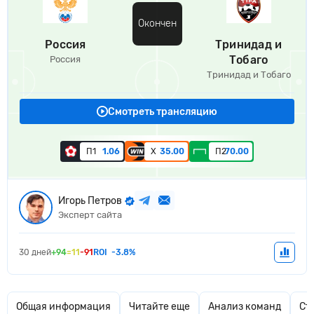
Окончен
Россия
Тринидад и
Тобаго
Россия
Тринидад и Тобаго
Смотреть трансляцию
П1
1.06
Х
35.00
П2
70.00
Игорь Петров
Эксперт сайта
30 дней
+94
=11
-91
ROI
-3.8%
Общая информация
Читайте еще
Анализ команд
Ст