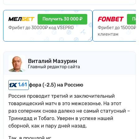
Получить 30 000 ₽
По
Фрибет до 30000₽ код VSEPRO
Фрибет до 15000₽ 
клиентам
Виталий Мазурин
Главный редактор сайта
1.61
фора (-2.5) на Россию
Россия проводит третий и заключительный
товарищеский матч в это межсезонье. На этот
раз соперник снова далеко не самый статусный –
Тринидад и Тобаго. Уверен в успехе нашей
сборной, как и пару дней назад.
Так, в прошлой иг...