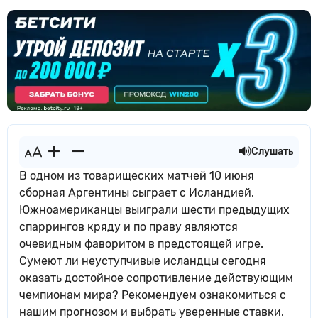
Слушать
В одном из товарищеских матчей 10 июня
сборная Аргентины сыграет с Исландией.
Южноамериканцы выиграли шести предыдущих
спаррингов кряду и по праву являются
очевидным фаворитом в предстоящей игре.
Сумеют ли неуступчивые исландцы сегодня
оказать достойное сопротивление действующим
чемпионам мира? Рекомендуем ознакомиться с
нашим прогнозом и выбрать уверенные ставки.