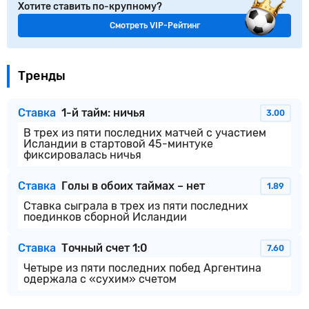
Хотите ставить по-крупному?
Смотреть VIP-Рейтинг
Тренды
Ставка
1-й тайм: ничья
3.00
В трех из пяти последних матчей с участием
Исландии в стартовой 45-минтуке
фиксировалась ничья
Ставка
Голы в обоих таймах – нет
1.89
Ставка сыграла в трех из пяти последних
поединков сборной Исландии
Ставка
Точный счет 1:0
7.60
Четыре из пяти последних побед Аргентина
одержала с «сухим» счетом