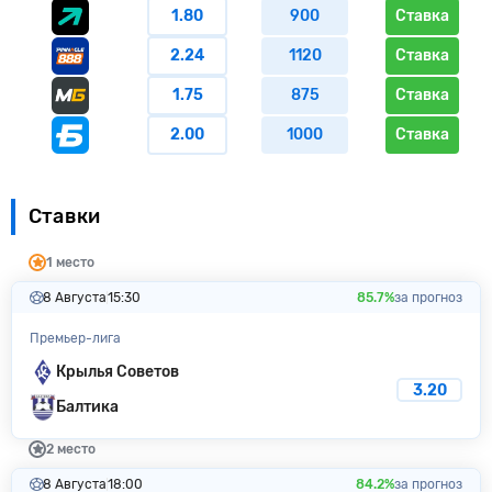
1.80
900
Ставка
2.24
1120
Ставка
1.75
875
Ставка
2.00
1000
Ставка
Ставки
1 место
8 Августа
15:30
85.7%
за прогноз
Премьер-лига
Крылья Советов
3.20
Балтика
2 место
8 Августа
18:00
84.2%
за прогноз