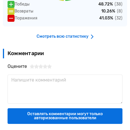
Победы
48.72%
(38)
Возвраты
10.26%
(8)
Поражения
41.03%
(32)
Смотреть всю статистику
Комментарии
Оцените
Оставлять комментарии могут только
авторизованные пользователи