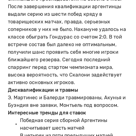
После завершения квалификации аргентинцы
выдали серию из шести побед кряду в
товарищеских матчах, правда, серьезных
соперников у них не было. Накануне удалось на
классе обыграть Гондурас со счетом 2:0. В той
встрече состав был далеко не оптимальным,
получили шанс проявить себя многие игроки
ближайшего резерва. Сегодня последний
спарринг перед стартом чемпионата мира,
высока вероятность, что Скалони задействует
активно основных игроков.
Дисквалификации и травмы
Э. Мартинес и Балерди травмированы, Акунья и
Буэндия вне заявки, Монтьель под вопросом.
Интересные тренды для ставок
Победная серия сборной Аргентины
насчитывает шесть матчей
В четырех из пяти предыдущих матчей