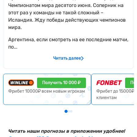
Чемпионатом мира десятого июня. Соперник на
этот раз у команды не такой сложный –
Исландия. Жду победы действующих чемпионов
мира.
Аргентина, если смотреть на ее последние матчи,
по...
Читать далее
Получить 10 000 ₽
По
Фрибет 10000₽ всем новым игрокам
Фрибет до 15000₽ 
клиентам
Читать наши прогнозы в приложении удобнее!