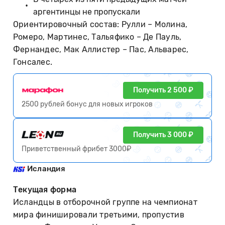
аргентинцы не пропускали
Ориентировочный состав: Рулли – Молина,
Ромеро, Мартинес, Тальяфико – Де Пауль,
Фернандес, Мак Аллистер – Пас, Альварес,
Гонсалес.
Получить 2 500 ₽
2500 рублей бонус для новых игроков
Получить 3 000 ₽
Приветственный фрибет 3000₽
Исландия
Текущая форма
Исландцы в отборочной группе на чемпионат
мира финишировали третьими, пропустив