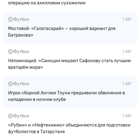
операцию на ахилловом сухожилии
Футбол
7 АВГ
Мостовой: «Галатасарай» — хороший вариант для
Батракова»
Футбол
7 АВГ
Непомнящий: «Санкции мешают Сафонову стать лучшим
вратарём мира»
Футбол
7 АВГ
Игрок сборной Англии Тоуни предъявили обвинение в
нападении в ночном клубе
Футбол
7 АВГ
«Рубин» и «Нефтехимик» объединяются для подготовки
футболистов в Татарстане