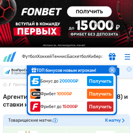
Футбол
Хоккей
Теннис
Баскетбол
Киберспорт
ТОП бонусов новым игрокам!
ВсеПроСпорт
Скачать
В приложении удобнее
Получить
Бонус до
200000₽
Прогнозы
...
Аргентина - Исландия
Получить
Фрибет
10000₽
Аргентина – Исландия: прогноз (кф 1.88) и
ставки на товарищеский матч
Получить
Фрибет до
15000₽
Товарищеские матчи.
К матчу