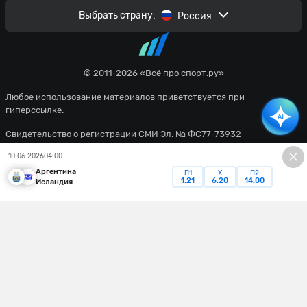
Выбрать страну:
Россия
© 2011-2026 «Всё про спорт.ру»
Любое использование материалов приветствуется при
гиперссылке.
Свидетельство о регистрации СМИ Эл. № ФС77-73932
10.06.2026
04:00
Политика конфиденциальности
Аргентина
П1
X
П2
1.21
6.20
14.00
Пользовательское соглашение
Исландия
Все материалы сайта доступны по лицензии
Creative Commons
Attribution 4.0 International
. Вы должны указать имя автора
(создателя) произведения (материала) и стороны атрибуции,
уведомление об авторских правах, название лицензии,
уведомление об оговорке и ссылку на материал, если они
предоставлены вместе с материалом.
Сетевое издание