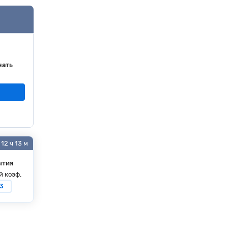
чать
12 ч 13 м
ытия
й коэф.
53