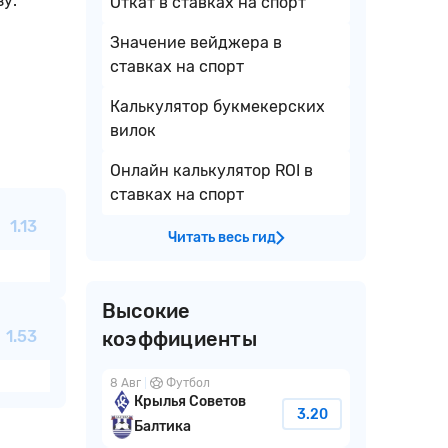
зу.
Откат в ставках на спорт
Значение вейджера в
ставках на спорт
Калькулятор букмекерских
вилок
Онлайн калькулятор ROI в
ставках на спорт
1.13
Читать весь гид
Высокие
1.53
коэффициенты
8 Авг
Футбол
Крылья Советов
3.20
Балтика