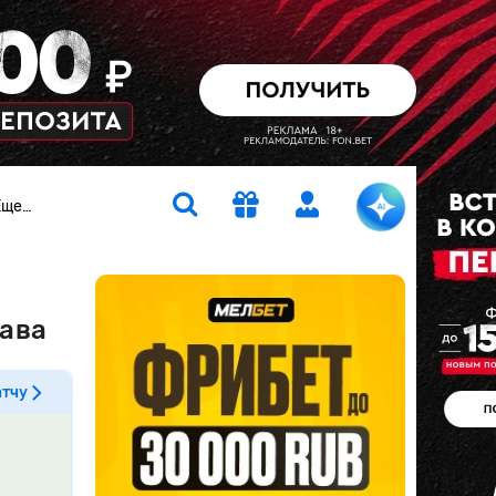
Еще…
лава
атчу