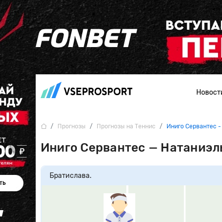
Новост
Прогнозы
Прогнозы на Теннис
Иниго Сервантес 
Иниго Сервантес — Натаниэл
Братислава.