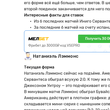
его форме всё ещё больше, чем ответов. В ш
второй поединок заканчивается для него п
Интересные факты для ставок
Из 6 последних матчей Иниго Серванте
За последние 6 матчей на счету испан
Получить 30 0
Фрибет до 30000₽ код VSEPRO
Натаниэль Лэммонс
Текущая форма
Натаниэль Лэммонс сейчас на подъёме. Аме
Сервантеса обыграл всухую 2:0. К тому же 
Джексоном Уитроу — это подчёркивает его с
В минувшем матче Лэммонс обыграл Бувайсар
Американец действует в плотном графике: д
складывается мини-серия с нынешним сопе