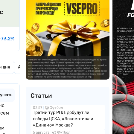
с
-73.2%
и дня
Актуальные новости
Комментарии
Статьи
ушать
нс
02:57
Футбол
всем
Третий тур РПЛ: добудут ли
победы ЦСКА, «Локомотив» и
«Динамо» Москва?
ом
5 августа
Футбол