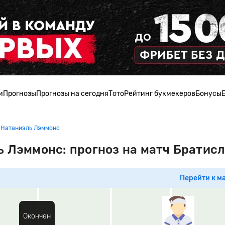
и
Прогнозы
Прогнозы на сегодня
Тото
Рейтинг букмекеров
Бонусы
- Натаниэль Лэммонс
ь Лэммонс: прогноз на матч Братис
Перейти к м
Окончен