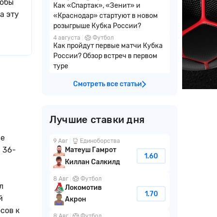
тобы
Как «Спартак», «Зенит» и
а эту
«Краснодар» стартуют в новом
розыгрыше Кубка России?
4 августа
Футбол
Как пройдут первые матчи Кубка
России? Обзор встреч в первом
туре
Смотреть все статьи
Лучшие ставки дня
ве
9 Авг
Единоборства
 36-
Матеуш Гамрот
1.60
Киллан Салкилд
8 Авг
Футбол
л
Локомотив
1.70
й
Акрон
сов к
8 Авг
Футбол