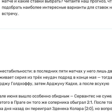
матче и какие ставки выбрать? Читайте наш прогноз, ч
подобрать наиболее интересные варианты для ставок н
встречу.
нестабильности: в последних пяти матчах у него лишь д
ивает серия из трёх неудач подряд в конце мая — тогда
орджу Голдхоффу, затем Арджуну Кадхе, а после всухую
чале июня вышло особенно обидным — Сервантес не суме
 этого в Праге он того же соперника обыграл 2:1. После то
 дня назад он переиграл Зденека Колара (2:0), но вопро