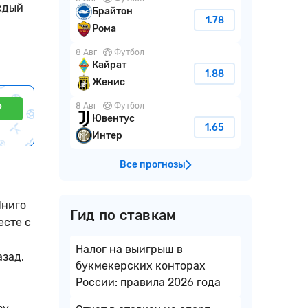
аждый
Брайтон
1.78
Рома
8 Авг
Футбол
Кайрат
1.88
Женис
8 Авг
Футбол
₽
Ювентус
1.65
Интер
Все прогнозы
Иниго
Гид по ставкам
есте с
Налог на выигрыш в
азад.
букмекерских конторах
России: правила 2026 года