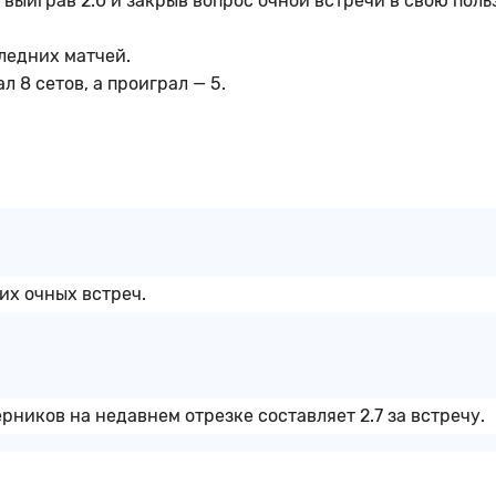
, выиграв 2:0 и закрыв вопрос очной встречи в свою поль
ледних матчей.
 8 сетов, а проиграл — 5.
их очных встреч.
ников на недавнем отрезке составляет 2.7 за встречу.