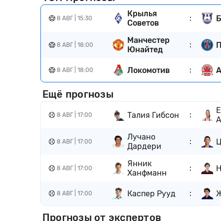
Крылья
:
Б
8 АВГ | 15:30
Советов
Манчестер
:
8 АВГ | 18:00
Юнайтед
:
Локомотив
А
8 АВГ | 18:00
Ещё прогнозы
Е
:
Талия Гибсон
8 АВГ | 17:00
А
Лучано
:
Ц
8 АВГ | 17:00
Дардери
Янник
:
Н
8 АВГ | 17:00
Ханфманн
:
Каспер Рууд
Ж
8 АВГ | 17:00
Прогнозы от экспертов