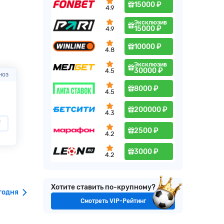
15000 ₽
4.9
Эксклюзив
15000 ₽
4.9
10000 ₽
4.8
Эксклюзив
30000 ₽
4.5
ноз
Через
07:13:28
50%
за прогноз
Через
07:13:28
8000 ₽
4.5
200000 ₽
4.3
Ависпа Фукуока
Сересо Осак
7
1.23
2500 ₽
Кобе
Окаяма
4.2
3000 ₽
4.2
Хотите ставить по-крупному?
годня
Смотреть VIP-Рейтинг