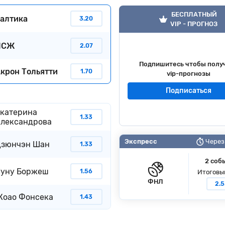
БЕСПЛАТНЫЙ
алтика
3.20
VIP - ПРОГНОЗ
ПСЖ
2.07
Подпишитесь чтобы полу
крон Тольятти
1.70
vip-прогнозы
Подписаться
катерина
1.33
лександрова
Экспресс
Через 
зюнчэн Шан
1.33
2 соб
уну Боржеш
1.56
Итоговы
ФНЛ
2.
оао Фонсека
1.43