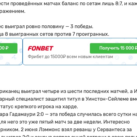
ести проведённых матчах баланс по сетам лишь 8:7, и к
оражением.
с выиграл ровно половину — 3 победы.
ца 8 выигранных сетов против 7 проигранных.
00 ₽
Получить 15 000 
Фрибет до 15000₽ всем новым клиентам
риканец выиграл четыре из шести последних матчей, а 
парный специалист защитил титул в Уинстон-Сейлеме вм
татус крепкого игрока на харде.
а Гадамаури 2:0 — эта победа случилась всего сутки н
ля него это уже пятый матч за две недели. Интересно
рником. 2 июня Лэммонс взял реванш у Сервантеса за