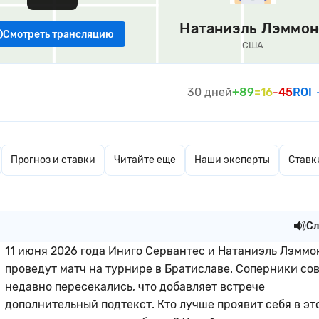
Натаниэль Лэммон
Смотреть трансляцию
США
30 дней
+89
=16
-45
ROI
Прогноз и ставки
Читайте еще
Наши эксперты
Ставк
Сл
11 июня 2026 года Иниго Сервантес и Натаниэль Лэммо
проведут матч на турнире в Братиславе. Соперники со
недавно пересекались, что добавляет встрече
дополнительный подтекст. Кто лучше проявит себя в эт