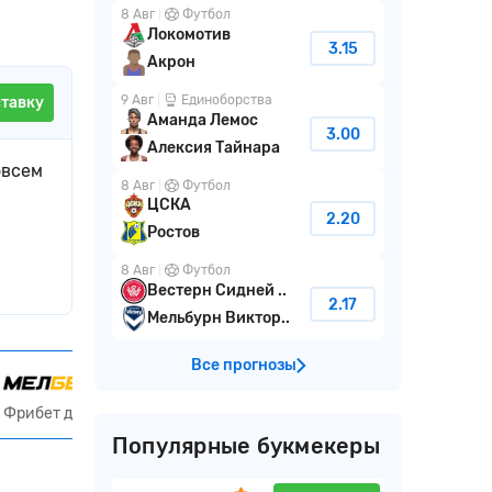
8 Авг
Футбол
Локомотив
3.15
Акрон
9 Авг
Единоборства
ставку
Аманда Лемос
3.00
Алексия Тайнара
овсем
8 Авг
Футбол
ЦСКА
2.20
Ростов
8 Авг
Футбол
Вестерн Сидней ..
2.17
Мельбурн Виктор..
Все прогнозы
Получить 30 000 ₽
Фрибет до 30000₽ код VSEPRO
Популярные букмекеры