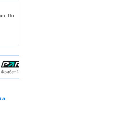
ет. По
Получить 15 000 ₽
Фрибет 15000 ₽ всем новым игрокам
 и