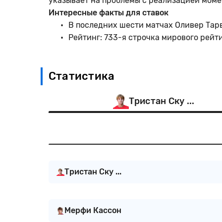
указывает на проблемы с реализацией моме
Интересные факты для ставок
В последних шести матчах Оливер Тар
Рейтинг: 733-я строчка мирового рейт
Статистика
Тристан Ску ...
Тристан Ску ...
Мерфи Кассон