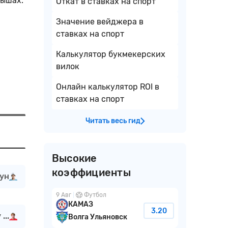
рышах.
Откат в ставках на спорт
Значение вейджера в
ставках на спорт
Калькулятор букмекерских
вилок
Онлайн калькулятор ROI в
ставках на спорт
Читать весь гид
Высокие
коэффициенты
ун
9 Авг
Футбол
КАМАЗ
3.20
...
Волга Ульяновск