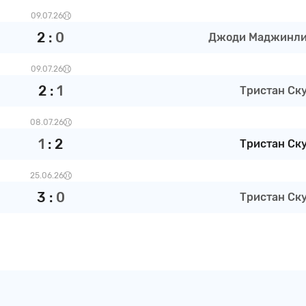
09.07.26
2
:
0
Джоди Маджинли 
09.07.26
2
:
1
Тристан Ску 
08.07.26
1
:
2
Тристан Ску 
25.06.26
3
:
0
Тристан Ску 