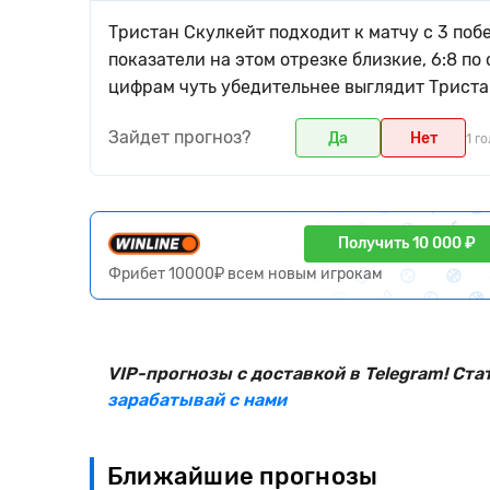
Тристан Скулкейт подходит к матчу с 3 побе
показатели на этом отрезке близкие, 6:8 по
цифрам чуть убедительнее выглядит Триста
Зайдет прогноз?
Да
Нет
1 г
Получить 10 000 ₽
Фрибет 10000₽ всем новым игрокам
VIP-прогнозы с доставкой в Telegram! Ста
зарабатывай с нами
Ближайшие прогнозы