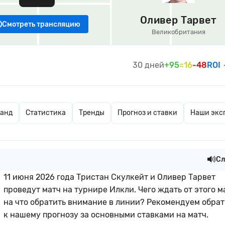
Оливер Тарвет
Смотреть трансляцию
Великобритания
30 дней
+95
=16
-48
ROI
манд
Статистика
Тренды
Прогноз и ставки
Наши экс
Сл
11 июня 2026 года Тристан Скулкейт и Оливер Тарвет
проведут матч на турнире Илкли. Чего ждать от этого м
на что обратить внимание в линии? Рекомендуем обрат
к нашему прогнозу за основными ставками на матч.