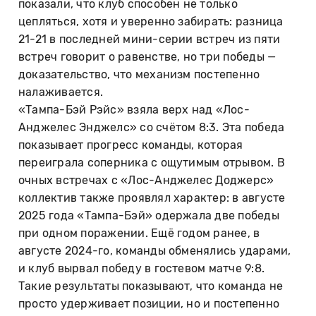
показали, что клуб способен не только
цепляться, хотя и уверенно забирать: разница
21-21 в последней мини-серии встреч из пяти
встреч говорит о равенстве, но три победы —
доказательство, что механизм постепенно
налаживается.
«Тампа-Бэй Pэйc» взяла верх над «Лос-
Анджелес Энджелс» со счётом 8:3. Эта победа
показывает прогресс команды, которая
переиграла соперника с ощутимым отрывом. В
очных встречах с «Лос-Анджелес Доджерс»
коллектив также проявлял характер: в августе
2025 года «Тампа-Бэй» одержала две победы
при одном поражении. Ещё годом ранее, в
августе 2024-го, команды обменялись ударами,
и клуб вырвал победу в гостевом матче 9:8.
Такие результаты показывают, что команда не
просто удерживает позиции, но и постепенно