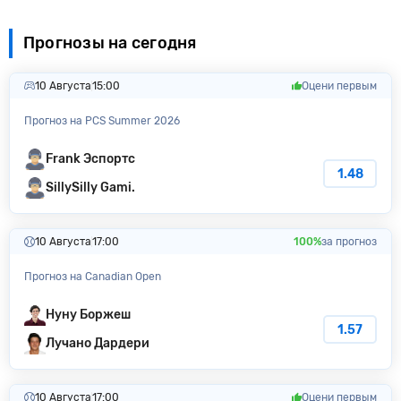
Прогнозы на сегодня
10 Августа
15:00
Оцени первым
Прогноз на PCS Summer 2026
Frank Эспортс
1.48
SillySilly Gami.
10 Августа
17:00
100%
за прогноз
Прогноз на Canadian Open
Нуну Боржеш
1.57
Лучано Дардери
10 Августа
17:00
Оцени первым