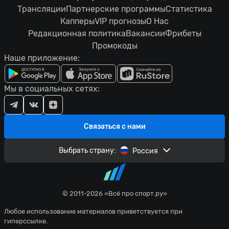
Трансляции
Партнерские программы
Статистика
Капперы
VIP прогнозы
О Нас
Редакционная политика
Вакансии
Фрибеты
Промокоды
Наше приложение:
Мы в социальных сетях:
Связаться с нами
Выбрать страну:
Россия
© 2011-2026 «Всё про спорт.ру»
Любое использование материалов приветствуется при
гиперссылке.