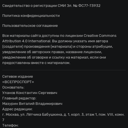
Свидетельство о регистрации СМИ Эл. № ФС77-73932
Политика конфиденциальности
Пользовательское соглашение
Все материалы сайта доступны по лицензии
Creative Commons
Attribution 4.0 International
. Вы должны указать имя автора
(создателя) произведения (материала) и стороны атрибуции,
уведомление об авторских правах, название лицензии,
уведомление об оговорке и ссылку на материал, если они
предоставлены вместе с материалом.
Сетевое издание
«ВСЕПРОСПОРТ»
Основатель:
Уланов Константин Сергеевич
Главный редактор:
Мазурин Виталий Владимирович
Адрес редакции:
г. Москва, ул. Лётчика Бабушкина, д. 1, корп. 3, этаж 1, пом. VIII, комн.
7
Телефон: