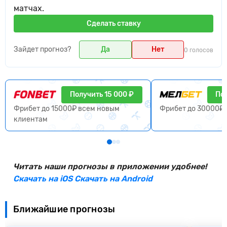
матчах.
Сделать ставку
Зайдет прогноз?
Да
Нет
0 голосов
Получить 15 000 ₽
Пол
Фрибет до 15000₽ всем новым
Фрибет до 30000₽ 
клиентам
Читать наши прогнозы в приложении удобнее!
Скачать на iOS
Скачать на Android
Ближайшие прогнозы