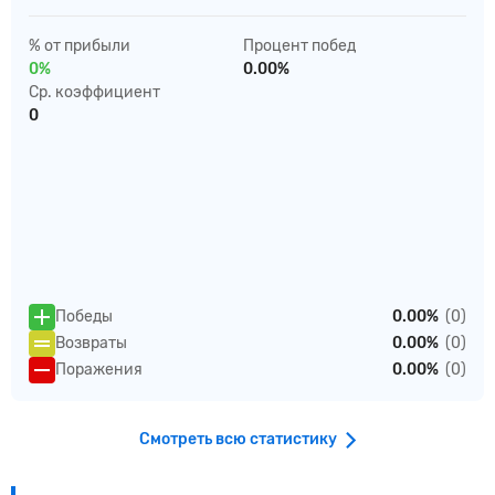
% от прибыли
Процент побед
0%
0.00%
Ср. коэффициент
0
Победы
0.00%
(0)
Возвраты
0.00%
(0)
Поражения
0.00%
(0)
Смотреть всю статистику