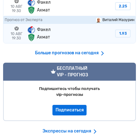
Факел
2.25
10 АВГ
Ахмат
19:30
Прогноз от Эксперта
Виталий Мазурин
Факел
1.93
10 АВГ
Ахмат
19:30
Больше прогнозов на сегодня
VIP прогноз
БЕСПЛАТНЫЙ
VIP - ПРОГНОЗ
Подпишитесь чтобы получать
vip-прогнозы
Подписаться
Экспрессы на сегодня