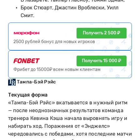
Брок Стюарт, Джастин Вроблески, Уилл
Смит.
Получить 2 500 ₽
2500 рублей бонус для новых игроков
Получить 15 000 ₽
Фрибет до 15000₽ всем новым клиентам
Тампа-Бэй Pэйc
Текущая форма
«Тампа-Бэй Рэйс» вкатывается в нужный ритм
— после неоднозначных результатов команда
тренера Кевина Кэша начала выровнять игру и
набирать ход. Поражения от «Энджелс»
чередовались с победами, хотя последние матчи