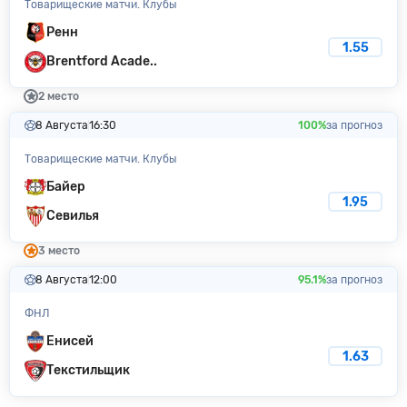
Товарищеские матчи. Клубы
Ренн
1.55
Brentford Acade..
2 место
8 Августа
16:30
100%
за прогноз
Товарищеские матчи. Клубы
Байер
1.95
Севилья
3 место
8 Августа
12:00
95.1%
за прогноз
ФНЛ
Енисей
1.63
Текстильщик