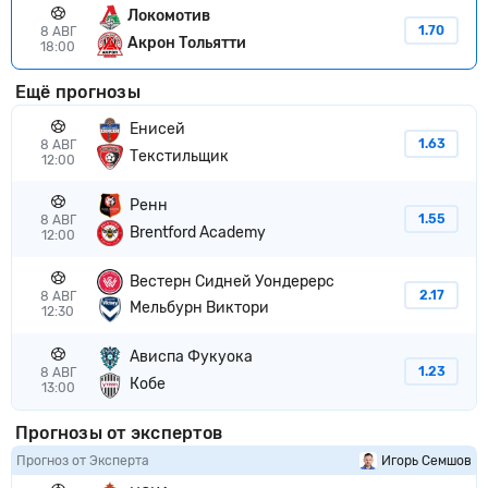
Локомотив
1.70
8 АВГ
Акрон Тольятти
18:00
Ещё прогнозы
Енисей
1.63
8 АВГ
Текстильщик
12:00
Ренн
1.55
8 АВГ
Brentford Academy
12:00
Вестерн Сидней Уондерерс
2.17
8 АВГ
Мельбурн Виктори
12:30
Ависпа Фукуока
1.23
8 АВГ
Кобе
13:00
Прогнозы от экспертов
Прогноз от Эксперта
Игорь Семшов