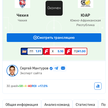
Окончен
Чехия
ЮАР
Чехия
Южно-Африканская
Республика
Смотреть трансляцию
П1
1.91
Х
5.10
П2
41.00
Сергей Мантуров
Эксперт сайта
30 дней
+58
=4
-40
ROI
+17.0%
Общая информация
Анализ команд
Статистика
Поп