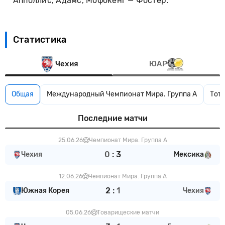
Апполлис, Адамс, Мофокенг — Фостер.
Статистика
Чехия
ЮАР
Общая
Международный Чемпионат Мира. Группа A
Тота
Последние матчи
25.06.26
Чемпионат Мира. Группа A
0
:
3
Чехия
Мексика
12.06.26
Чемпионат Мира. Группа A
2
:
1
Южная Корея
Чехия
05.06.26
Товарищеские матчи