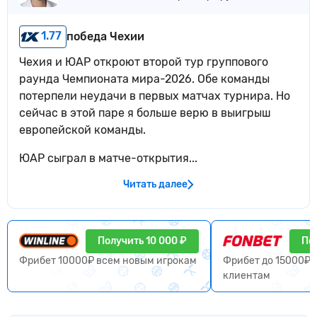
1.77
победа Чехии
Чехия и ЮАР откроют второй тур группового
раунда Чемпионата мира-2026. Обе команды
потерпели неудачи в первых матчах турнира. Но
сейчас в этой паре я больше верю в выигрыш
европейской команды.
ЮАР сыграл в матче-открытия...
Читать далее
Получить 10 000 ₽
По
Фрибет 10000₽ всем новым игрокам
Фрибет до 15000₽ 
клиентам