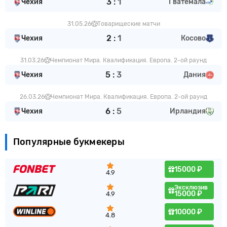
3
:
1
Чехия
Гватемала
31.05.26
Товарищеские матчи
2
:
1
Чехия
Косово
31.03.26
Чемпионат Мира. Квалификация. Европа. 2-ой раунд
5
:
3
Чехия
Дания
26.03.26
Чемпионат Мира. Квалификация. Европа. 2-ой раунд
6
:
5
Чехия
Ирландия
Популярные букмекеры
15000 ₽
4.9
Эксклюзив
15000 ₽
4.9
10000 ₽
4.8