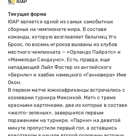
ЮАР
Текущая форма
ЮАР является одной из самых самобытных
сборных на чемпионате мира. В составе
команды, которую возглавляет бельгиец Уго
Броос, по восемь игроков вызваны из клубов
местного чемпионата — «Орландо Пайрэтс» и
«Мамелоди Сандаунс». Есть, правда, еще
нападающий Лайл Фостер из английского
«Бернли» и хавбек немецкого «Ганновера» Име
Окон.
В первом матче южноафриканцы встречались с
хозяевами турнира Мексикой. Матч с тремя
красными карточками, две из которых в составе
«желто-зеленых», завершился первым
поражением на турнире. «Парни» на девятой
минуте пропустили первый гол, а оставшись
вдесятером в начале второй половины встречи,