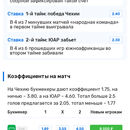
сборной зафиксирован такой счет
Ставка
1-й тайм: победа Чехии
2.40
В 4 из 7 минувших матчей «народная команда»
в первом тайме выигрывала
Ставка
2-й тайм: ЮАР забьет
2.30
В 4 из 6 прошедших игр южноафриканцы во
втором тайме забивали
Коэффициенты на матч
На Чехию букмекеры дают коэффициент 1.75, на
ничью – 3.80, а на ЮАР – 4.60. Тотал больше 2.5
голов предлагается за 2.05, тотал меньше – 1.77
Букмекер
1
X
2
Новым игрокам
1.89
3.55
4.50
8 000 ₽
Live