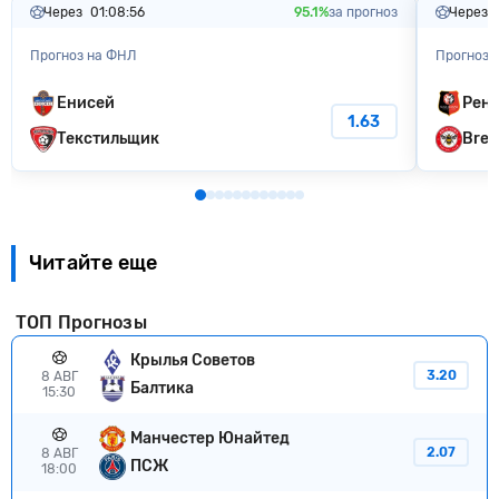
Через
01:08:55
95.1%
за прогноз
Через
Прогноз на ФНЛ
Прогноз 
Енисей
Рен
1.63
Текстильщик
Bren
Читайте еще
ТОП Прогнозы
Крылья Советов
3.20
8 АВГ
Балтика
15:30
Манчестер Юнайтед
2.07
8 АВГ
ПСЖ
18:00