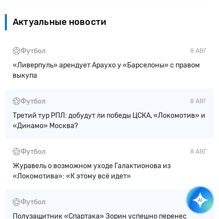
Актуальные новости
Футбол
8 АВГ
«Ливерпуль» арендует Араухо у «Барселоны» с правом
выкупа
Футбол
8 АВГ
Третий тур РПЛ: добудут ли победы ЦСКА, «Локомотив» и
«Динамо» Москва?
Футбол
8 АВГ
Журавель о возможном уходе Галактионова из
«Локомотива»: «К этому всё идет»
Футбол
7 АВГ
Полузащитник «Спартака» Зорин успешно перенес