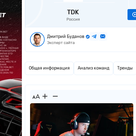
TDK
Россия
Дмитрий Буданов
Эксперт сайта
Общая информация
Анализ команд
Тренды