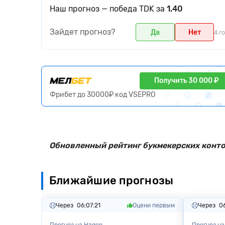
Наш прогноз — победа TDK за
1.40
Зайдет прогноз?
Да
Нет
4 г
Получить 30 000 ₽
Фрибет до 30000₽ код VSEPRO
Обновленный рейтинг букмекерских контор
Ближайшие прогнозы
Через
06:07:20
Оцени первым
Через
0