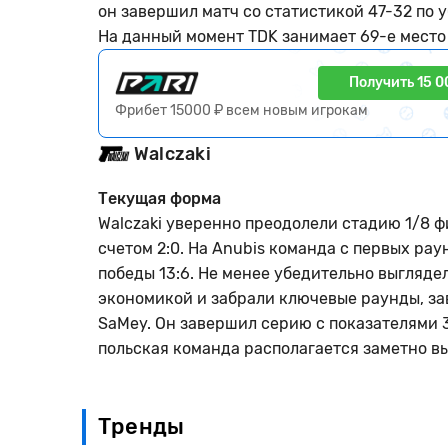
он завершил матч со статистикой 47-32 по у
На данный момент TDK занимает 69-е место
Получить 15 0
Фрибет 15000 ₽ всем новым игрокам
Walczaki
Текущая форма
Walczaki уверенно преодолели стадию 1/8 ф
счетом 2:0. На Anubis команда с первых ра
победы 13:6. Не менее убедительно выглядел
экономикой и забрали ключевые раунды, зав
SaMey. Он завершил серию с показателями 3
польская команда располагается заметно в
Тренды