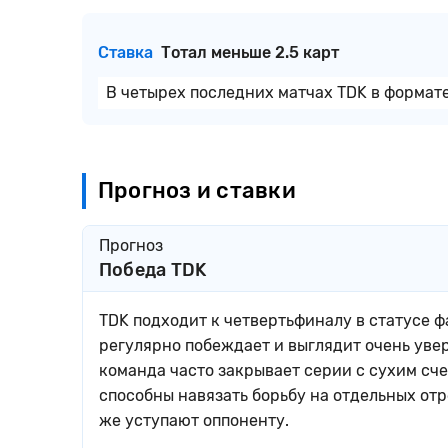
Ставка
Тотал меньше 2.5 карт
В четырех последних матчах TDK в формате
Прогноз и ставки
Прогноз
Победа TDK
TDK подходит к четвертьфиналу в статусе ф
регулярно побеждает и выглядит очень увере
команда часто закрывает серии с сухим счет
способны навязать борьбу на отдельных отр
же уступают оппоненту.