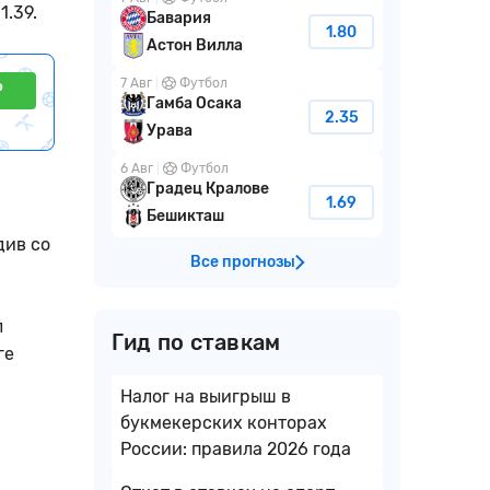
1.39.
Бавария
1.80
Астон Вилла
7 Авг
Футбол
₽
Гамба Осака
2.35
Урава
6 Авг
Футбол
Градец Кралове
1.69
Бешикташ
див со
Все прогнозы
й
л
Гид по ставкам
ге
Налог на выигрыш в
букмекерских конторах
России: правила 2026 года