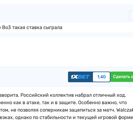
 Во3 такая ставка сыграла
Сделать 
1.40
аворита. Российский коллектив набрал отличный ход,
нно как в атаке, так и в защите. Особенно важно, что
ом, не позволяя соперникам зацепиться за матч. Walczak
езках, однако по стабильности и текущей игровой форме