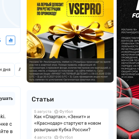
%
и дня
Актуальные новости
Комментарии
Статьи
ушать
5 августа
Футбол
ki.
Как «Спартак», «Зенит» и
«Краснодар» стартуют в новом
нке с
розыгрыше Кубка России?
йте в
4 августа
Футбол