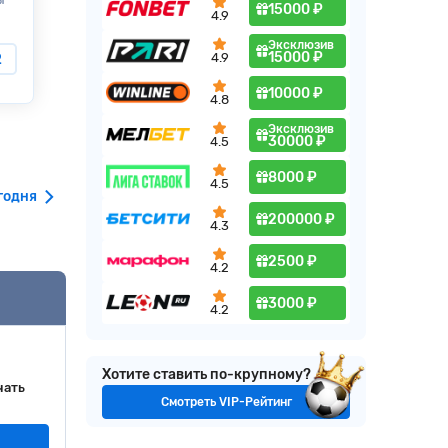
ы
15000 ₽
4.9
Эндрю Полсон
Элизара Яне
Эксклюзив
15000 ₽
4.9
2
1.19
Финн Басс
Габриэла Кну
10000 ₽
4.8
Эксклюзив
30000 ₽
4.5
8000 ₽
4.5
годня
200000 ₽
4.3
2500 ₽
4.2
3000 ₽
4.2
Хотите ставить по-крупному?
чать
Смотреть VIP-Рейтинг