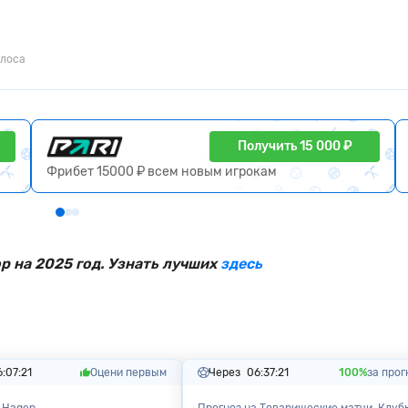
олоса
Получить 15 000 ₽
Фрибет 15000 ₽ всем новым игрокам
 на 2025 год. Узнать лучших
здесь
6:07:20
Оцени первым
Через
06:37:20
100%
за прог