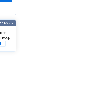
 14 ч 7 м
ытия
й коэф.
53