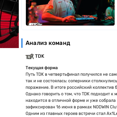
Анализ команд
TDK
Текущая форма
Путь TDK в четвертьфинал получился не сам
так и не состоялась: соперники столкнули
поражение. В итоге российский коллектив 
Однако говорить о том, что TDK подходит к 
находится в отличной форме и уже собрала 
зафиксирован 16 июня в рамках NODWIN Clutc
Одним из главных героев встречи стал Ax1L