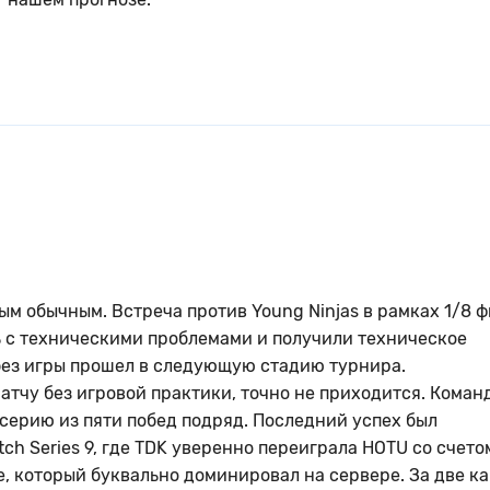
ым обычным. Встреча против Young Ninjas в рамках 1/8 
сь с техническими проблемами и получили техническое
без игры прошел в следующую стадию турнира.
матчу без игровой практики, точно не приходится. Коман
серию из пяти побед подряд. Последний успех был
h Series 9, где TDK уверенно переиграла HOTU со счетом
e, который буквально доминировал на сервере. За две к