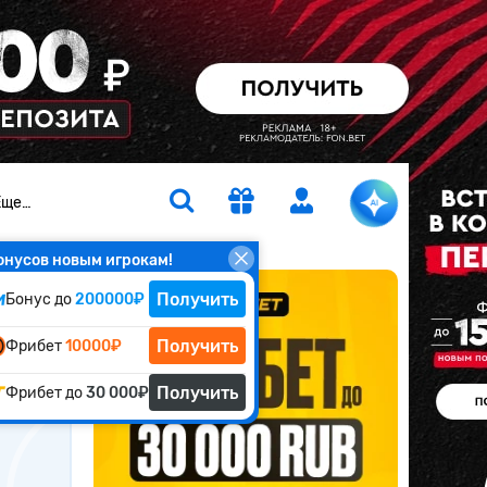
Еще…
онусов новым игрокам!
Получить
Бонус до
200000₽
Получить
Фрибет
10000₽
атчу
Получить
Фрибет до
30 000₽