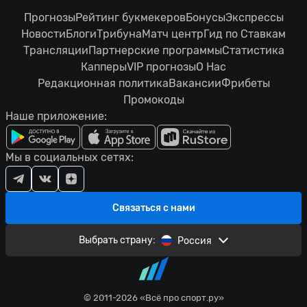
Прогнозы
Рейтинг букмекеров
Бонусы
Экспрессы
Новости
Блоги
Трибуна
Матч центр
Гид по Ставкам
Трансляции
Партнерские программы
Статистика
Капперы
VIP прогнозы
О Нас
Редакционная политика
Вакансии
Фрибеты
Промокоды
Наше приложение:
Мы в социальных сетях:
Связаться с нами
Выбрать страну:
Россия
© 2011-2026 «Всё про спорт.ру»