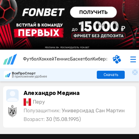
Футбол
Хоккей
Теннис
Баскетбол
Киберспорт
ВсеПроСпорт
Скачать
В приложении удобнее
Алехандро Медина
Перу
Полузащитник:
Универсидад Сан Мартин
Возраст:
30 (15.08.1995)