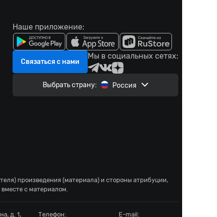
Наше приложение:
Мы в социальных сетях:
Связаться с нами
Выбрать страну:
Россия
ателя) произведения (материала) и стороны атрибуции,
 вместе с материалом.
а, д. 1,
Телефон:
E-mail: