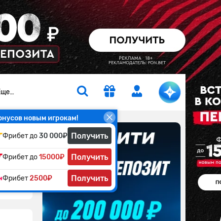
Еще…
онусов новым игрокам!
Получить
Фрибет до
30 000₽
Получить
Фрибет до
15000₽
Получить
Фрибет
2500₽