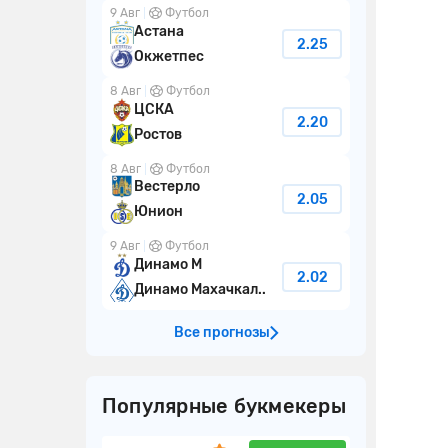
9 Авг
Футбол
Астана
2.25
Окжетпес
8 Авг
Футбол
ЦСКА
2.20
Ростов
8 Авг
Футбол
Вестерло
2.05
Юнион
9 Авг
Футбол
Динамо М
2.02
Динамо Махачкал..
Все прогнозы
Популярные букмекеры