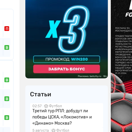
П
В
В
Статьи
В
02:57
Футбол
Третий тур РПЛ: добудут ли
победы ЦСКА, «Локомотив» и
В
«Динамо» Москва?
5 августа
Футбол