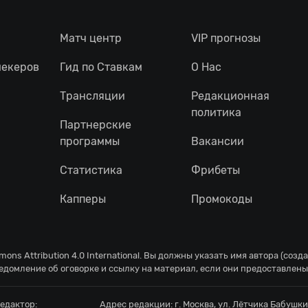
Матч центр
VIP прогнозы
мекеров
Гид по Ставкам
О Нас
Трансляции
Редакционная
политика
Партнерские
программы
Вакансии
Статистика
Фрибеты
Капперы
Промокоды
ons Attribution 4.0 International
. Вы должны указать имя автора (созд
едомление об оговорке и ссылку на материал, если они предоставлены
едактор:
Адрес редакции:
г. Москва, ул. Лётчика Бабушкин