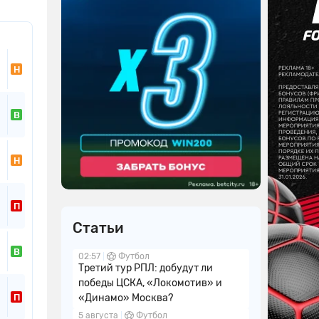
Н
В
Н
П
Статьи
В
02:57
Футбол
Третий тур РПЛ: добудут ли
победы ЦСКА, «Локомотив» и
П
«Динамо» Москва?
5 августа
Футбол