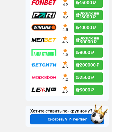
15000 ₽
4.9
Эксклюзив
15000 ₽
4.9
10000 ₽
4.8
Эксклюзив
30000 ₽
4.5
8000 ₽
4.5
200000 ₽
4.3
2500 ₽
4.2
3000 ₽
4.2
Хотите ставить по-крупному?
Смотреть VIP-Рейтинг