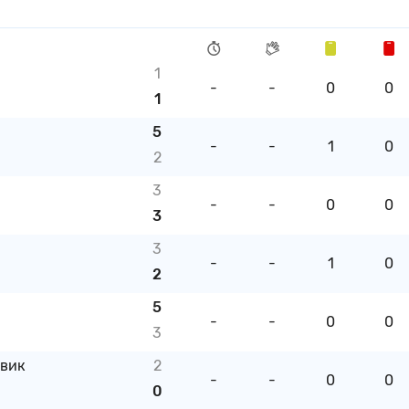
1
-
-
0
0
1
5
-
-
1
0
2
3
-
-
0
0
3
3
-
-
1
0
2
5
-
-
0
0
3
явик
2
-
-
0
0
0