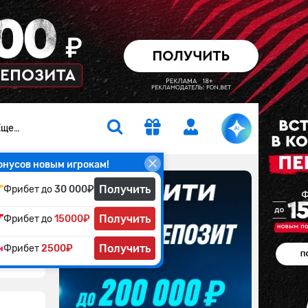
Еще…
онусов новым игрокам!
Получить
Фрибет до
30 000₽
Получить
Фрибет до
15000₽
Получить
Фрибет
2500₽