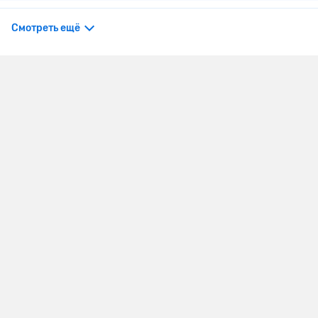
Смотреть ещё