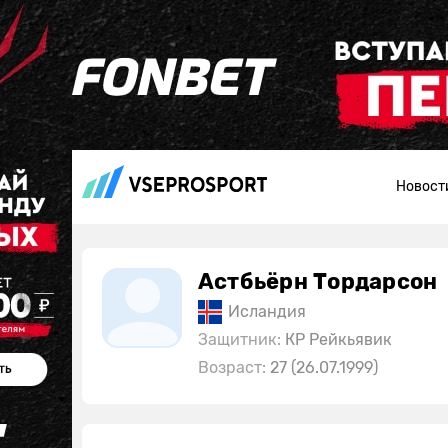
Новост
Астбьёрн Тордарсон
Исландия
Защитник:
КР Рейкьявик
Возраст:
27 (26.07.1999)