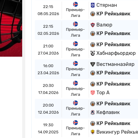
Стярнан
22:15
Премьер-
КР Рейкьявик
08.05.2026
Лига
Валюр
22:15
Премьер-
КР Рейкьявик
02.05.2026
Лига
КР Рейкьявик
21:00
Премьер-
Хабнарфьордюр
27.04.2026
Лига
Вестманнаэйяр
16:00
Премьер-
КР Рейкьявик
23.04.2026
Лига
КР Рейкьявик
20:30
Премьер-
Тор А
17.04.2026
Лига
КР Рейкьявик
20:00
Премьер-
Кефлавик
12.04.2026
Лига
КР Рейкьявик
19:30
Премьер-
Викингур Рейкь
14.09.2025
Лига