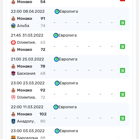
Монако
54
22:00
08.04.2022
Евролига
Монако
91
В
-
-
-
-
-
-
Альба
74
21:45
31.03.2022
Евролига
Олимпия..
63
В
-
-
-
-
-
-
Монако
72
21:00
25.03.2022
Евролига
Монако
78
В
-
-
-
-
-
-
Баскония
68
23:00
23.03.2022
Евролига
Монако
92
В
-
-
-
-
-
-
Олимпиа..
72
22:00
11.03.2022
Евролига
Монако
102
В
-
-
-
-
-
-
Анадолу..
80
23:00
03.03.2022
Евролига
Барселона
88