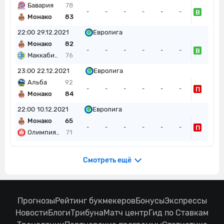
Бавария
78
В
-
-
-
-
-
-
Монако
83
22:00
29.12.2021
Евролига
Монако
82
В
-
-
-
-
-
-
Маккаби..
76
23:00
22.12.2021
Евролига
Альба
92
П
-
-
-
-
-
-
Монако
84
22:00
10.12.2021
Евролига
Монако
65
П
-
-
-
-
-
-
Олимпия..
71
Смотреть ещё
Прогнозы
Рейтинг букмекеров
Бонусы
Экспрессы
Новости
Блоги
Трибуна
Матч центр
Гид по Ставкам