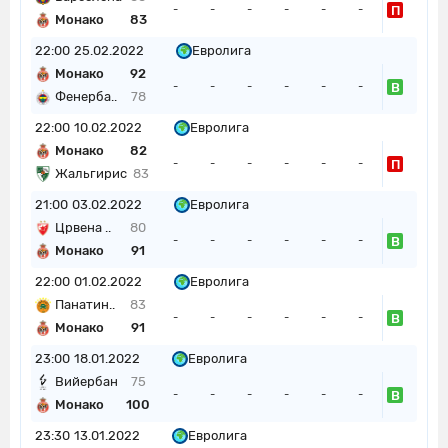
П
-
-
-
-
-
-
Монако
83
22:00
25.02.2022
Евролига
Монако
92
В
-
-
-
-
-
-
Фенерба..
78
22:00
10.02.2022
Евролига
Монако
82
П
-
-
-
-
-
-
Жальгирис
83
21:00
03.02.2022
Евролига
Црвена ..
80
В
-
-
-
-
-
-
Монако
91
22:00
01.02.2022
Евролига
Панатин..
83
В
-
-
-
-
-
-
Монако
91
23:00
18.01.2022
Евролига
Вийербан
75
В
-
-
-
-
-
-
Монако
100
23:30
13.01.2022
Евролига