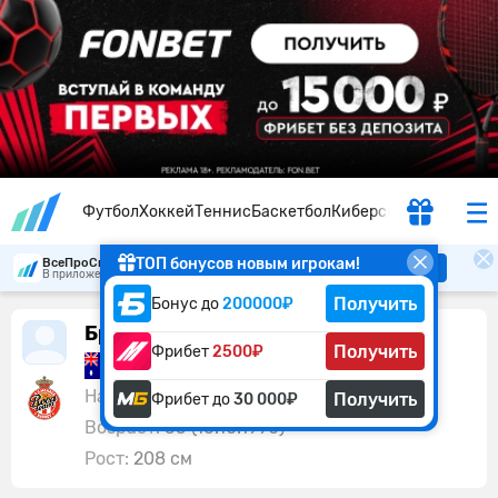
Футбол
Хоккей
Теннис
Баскетбол
Киберспорт
ТОП бонусов новым игрокам!
ВсеПроСпорт
Скачать
В приложении удобнее
Получить
Бонус до
200000₽
Брок Мотум
Получить
Фрибет
2500₽
Австралия
Нападающий:
Монако
Получить
Фрибет до
30 000₽
Возраст:
35 (16.10.1990)
Рост:
208 см