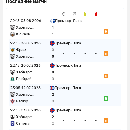
Последние матчи
22:15
05.08.2026
Премьер-Лига
Хабнарф..
1
Н
-
-
-
-
КР Рейк..
1
22:15
26.07.2026
Премьер-Лига
Фрам
0
Н
-
-
-
-
Хабнарф..
0
22:15
20.07.2026
Премьер-Лига
Хабнарф..
0
Н
-
-
-
-
Брейдаб..
0
23:05
12.07.2026
Премьер-Лига
Хабнарф..
2
В
-
-
-
-
Валюр
0
22:15
03.07.2026
Премьер-Лига
Хабнарф..
2
Н
-
-
-
-
Стярнан
2