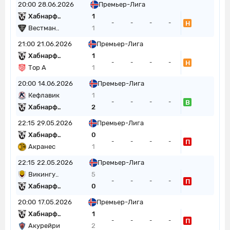
20:00
28.06.2026
Премьер-Лига
Хабнарф..
1
Н
-
-
-
-
Вестман..
1
21:00
21.06.2026
Премьер-Лига
Хабнарф..
1
Н
-
-
-
-
Тор А
1
20:00
14.06.2026
Премьер-Лига
Кефлавик
1
В
-
-
-
-
Хабнарф..
2
22:15
29.05.2026
Премьер-Лига
Хабнарф..
0
П
-
-
-
-
Акранес
1
22:15
22.05.2026
Премьер-Лига
Викингу..
5
П
-
-
-
-
Хабнарф..
0
20:00
17.05.2026
Премьер-Лига
Хабнарф..
1
П
-
-
-
-
Акурейри
2