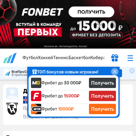
Футбол
Хоккей
Теннис
Баскетбол
Киберспорт
ТОП бонусов новым игрокам!
ВсеПроСпорт
Скачать
В приложении удобнее
Получить
Фрибет до
30 000₽
Дади Фрейр Арнарссон
Получить
Фрибет до
15000₽
Исландия
Вратарь:
Хабнарфьордюр
Получить
Фрибет
10000₽
Возраст:
27 (23.09.1998)