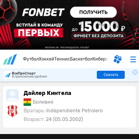
Футбол
Хоккей
Теннис
Баскетбол
Киберспорт
ВсеПроСпорт
Скачать
В приложении удобнее
Дайлер Кинтела
Боливия
Вратарь:
Independiente Petrolero
Возраст:
24 (05.05.2002)