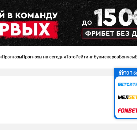
и
Прогнозы
Прогнозы на сегодня
Тото
Рейтинг букмекеров
Бонусы
ТОП б