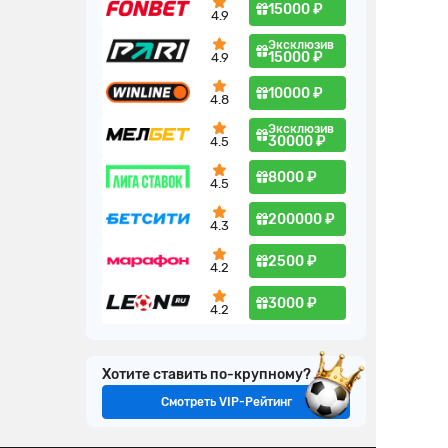
15000 ₽
4.9
Эксклюзив
15000 ₽
4.9
10000 ₽
4.8
Эксклюзив
30000 ₽
4.5
8000 ₽
4.5
200000 ₽
4.3
2500 ₽
4.2
3000 ₽
4.2
Хотите ставить по-крупному?
Смотреть VIP-Рейтинг