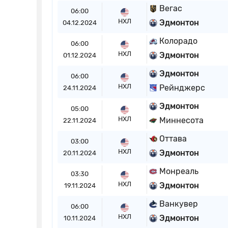
Вегас
06:00
НХЛ
Эдмонтон
04.12.2024
Колорадо
06:00
НХЛ
Эдмонтон
01.12.2024
Эдмонтон
06:00
НХЛ
Рейнджерс
24.11.2024
Эдмонтон
05:00
НХЛ
Миннесота
22.11.2024
Оттава
03:00
НХЛ
Эдмонтон
20.11.2024
Монреаль
03:30
НХЛ
Эдмонтон
19.11.2024
Ванкувер
06:00
НХЛ
Эдмонтон
10.11.2024