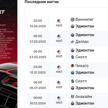
Последние матчи
Виннипег
02:00
НХЛ
Эдмонтон
14.04.2025
Эдмонтон
05:00
НХЛ
Даллас
27.03.2025
Эдмонтон
05:00
НХЛ
Сиэтл
23.03.2025
Чикаго
03:00
НХЛ
Эдмонтон
12.01.2025
Сиэтл
06:00
НХЛ
Эдмонтон
05.01.2025
Анахайм
00:00
НХЛ
Эдмонтон
30.12.2024