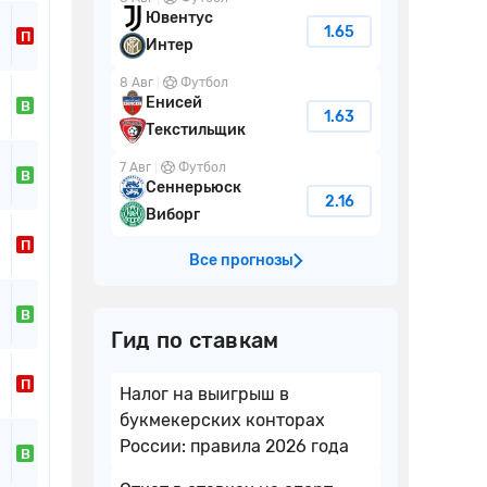
Ювентус
1.65
П
Интер
8 Авг
Футбол
Енисей
В
1.63
Текстильщик
7 Авг
Футбол
В
Сеннерьюск
2.16
Виборг
П
Все прогнозы
В
Гид по ставкам
П
Налог на выигрыш в
букмекерских конторах
России: правила 2026 года
В