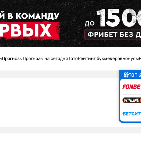
и
Прогнозы
Прогнозы на сегодня
Тото
Рейтинг букмекеров
Бонусы
ТОП б