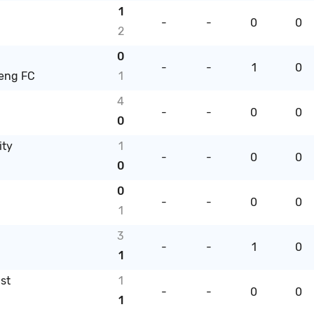
1
-
-
0
0
2
0
-
-
1
0
eng FC
1
4
-
-
0
0
0
ity
1
-
-
0
0
0
0
-
-
0
0
1
3
-
-
1
0
1
st
1
-
-
0
0
1