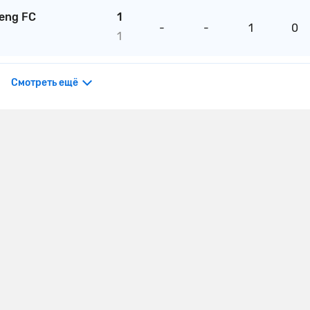
eng FC
1
-
-
1
0
1
Смотреть ещё