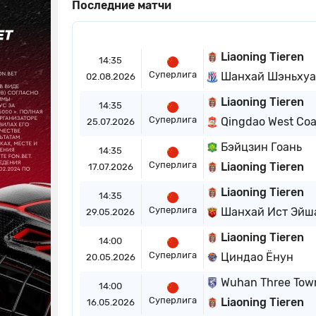
Последние матчи
Liaoning Tieren
14:35
Суперлига
Шанхай Шэньхуа
02.08.2026
Liaoning Tieren
14:35
Суперлига
Qingdao West Coa
25.07.2026
Бэйцзин Гоань
14:35
Суперлига
Liaoning Tieren
17.07.2026
Liaoning Tieren
14:35
Суперлига
Шанхай Ист Эйш
29.05.2026
Liaoning Tieren
14:00
Суперлига
Циндао Ёнун
20.05.2026
Wuhan Three Tow
14:00
Суперлига
Liaoning Tieren
16.05.2026