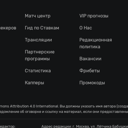
Матч центр
VIP прогнозы
мекеров
Гид по Ставкам
О Нас
Трансляции
Редакционная
политика
Партнерские
программы
Вакансии
Статистика
Фрибеты
Капперы
Промокоды
ons Attribution 4.0 International
. Вы должны указать имя автора (созд
едомление об оговорке и ссылку на материал, если они предоставлены
едактор:
Адрес редакции:
г. Москва, ул. Лётчика Бабушкин