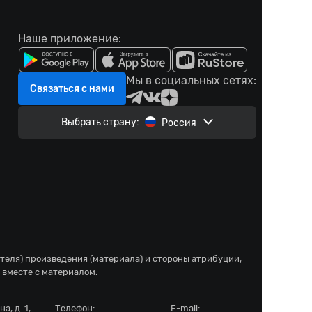
Наше приложение:
Мы в социальных сетях:
Связаться с нами
Выбрать страну:
Россия
ателя) произведения (материала) и стороны атрибуции,
 вместе с материалом.
а, д. 1,
Телефон:
E-mail: