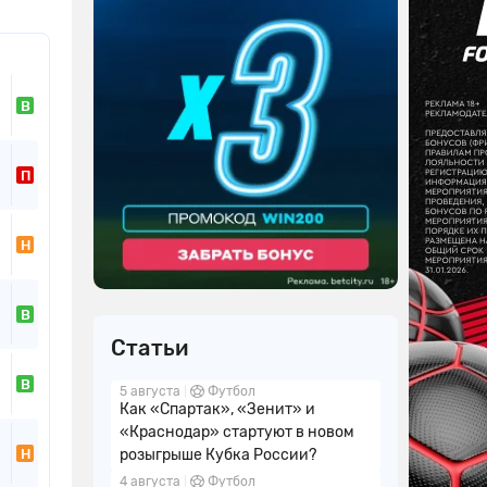
В
П
Н
В
Статьи
В
5 августа
Футбол
Как «Спартак», «Зенит» и
«Краснодар» стартуют в новом
Н
розыгрыше Кубка России?
4 августа
Футбол