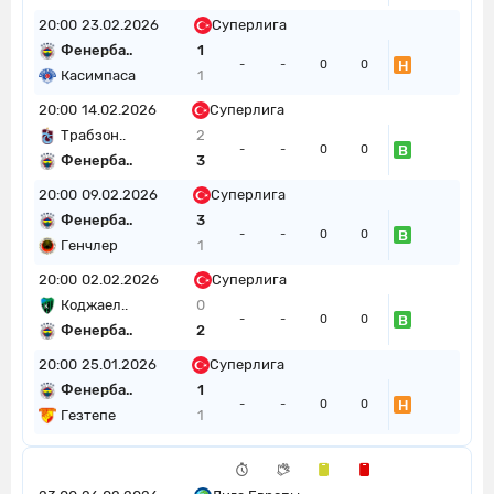
20:00
23.02.2026
Суперлига
Фенерба..
1
Н
-
-
0
0
Касимпаса
1
20:00
14.02.2026
Суперлига
Трабзон..
2
В
-
-
0
0
Фенерба..
3
20:00
09.02.2026
Суперлига
Фенерба..
3
В
-
-
0
0
Генчлер
1
20:00
02.02.2026
Суперлига
Коджаел..
0
В
-
-
0
0
Фенерба..
2
20:00
25.01.2026
Суперлига
Фенерба..
1
Н
-
-
0
0
Гезтепе
1