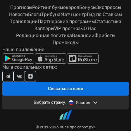
Прогнозы
Рейтинг букмекеров
Бонусы
Экспрессы
Новости
Блоги
Трибуна
Матч центр
Гид по Ставкам
Трансляции
Партнерские программы
Статистика
Капперы
VIP прогнозы
О Нас
Редакционная политика
Вакансии
Фрибеты
Промокоды
Наше приложение:
Мы в социальных сетях:
Связаться с нами
Выбрать страну:
Россия
© 2011-2026 «Всё про спорт.ру»