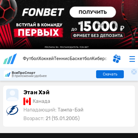
Футбол
Хоккей
Теннис
Баскетбол
Киберспорт
ВсеПроСпорт
Скачать
В приложении удобнее
Этан Хэй
Канада
Нападающий:
Тампа-Бэй
Возраст:
21 (15.01.2005)