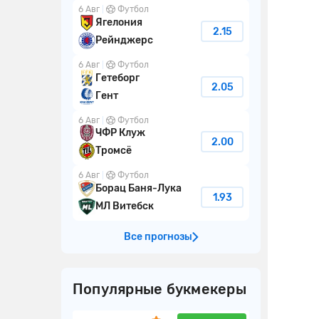
6 Авг
Футбол
Ягелония
2.15
Рейнджерс
6 Авг
Футбол
Гетеборг
2.05
Гент
6 Авг
Футбол
ЧФР Клуж
2.00
Тромсё
6 Авг
Футбол
Борац Баня-Лука
1.93
МЛ Витебск
Все прогнозы
Популярные букмекеры