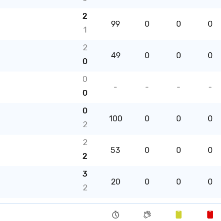
2
99
0
0
0
1
2
49
0
0
0
0
0
-
-
-
-
0
0
100
0
0
0
2
2
53
0
0
0
2
3
20
0
0
0
2