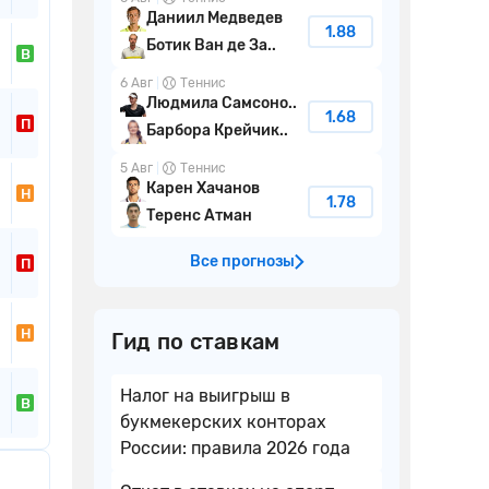
Даниил Медведев
1.88
Ботик Ван де За..
В
6 Авг
Теннис
Людмила Самсоно..
1.68
П
Барбора Крейчик..
5 Авг
Теннис
Карен Хачанов
Н
1.78
Теренс Атман
Все прогнозы
П
Н
Гид по ставкам
Налог на выигрыш в
В
букмекерских конторах
России: правила 2026 года