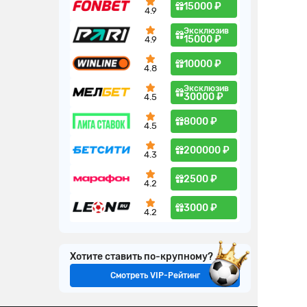
15000 ₽
4.9
Эксклюзив
15000 ₽
4.9
10000 ₽
4.8
Эксклюзив
30000 ₽
4.5
8000 ₽
4.5
200000 ₽
4.3
2500 ₽
4.2
3000 ₽
4.2
Хотите ставить по-крупному?
Смотреть VIP-Рейтинг