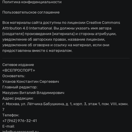
Политика конфиденциальности
Пользовательское соглашение
Все материалы сайта доступны по лицензии
Creative Commons
Attribution 4.0 International
. Вы должны указать имя автора
(создателя) произведения (материала) и стороны атрибуции,
уведомление об авторских правах, название лицензии,
уведомление об оговорке и ссылку на материал, если они
предоставлены вместе с материалом.
Сетевое издание
«ВСЕПРОСПОРТ»
Основатель:
Уланов Константин Сергеевич
Главный редактор:
Мазурин Виталий Владимирович
Адрес редакции:
г. Москва, ул. Лётчика Бабушкина, д. 1, корп. 3, этаж 1, пом. VIII, комн.
7
Телефон:
+7 (962) 976-32-41
E-mail:
info@vseprosport.ru