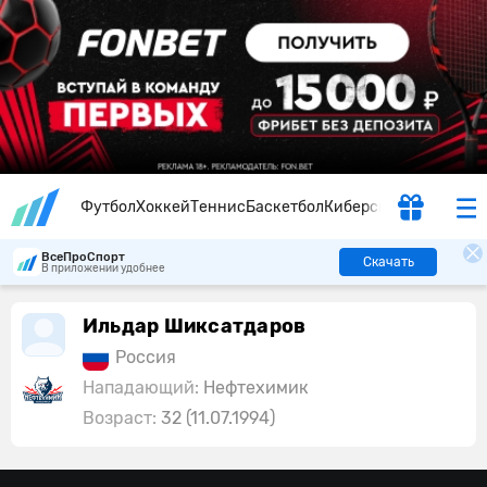
Футбол
Хоккей
Теннис
Баскетбол
Киберспорт
ВсеПроСпорт
Скачать
В приложении удобнее
Ильдар Шиксатдаров
Россия
Нападающий:
Нефтехимик
Возраст:
32 (11.07.1994)