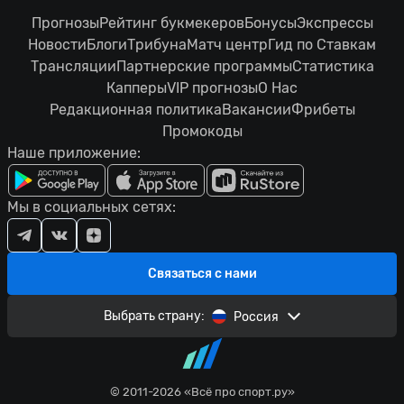
Прогнозы
Рейтинг букмекеров
Бонусы
Экспрессы
Новости
Блоги
Трибуна
Матч центр
Гид по Ставкам
Трансляции
Партнерские программы
Статистика
Капперы
VIP прогнозы
О Нас
Редакционная политика
Вакансии
Фрибеты
Промокоды
Наше приложение:
Мы в социальных сетях:
Связаться с нами
Выбрать страну:
Россия
© 2011-2026 «Всё про спорт.ру»