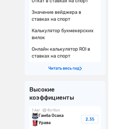
Откат в ставках на спорт
Значение вейджера в
ставках на спорт
Калькулятор букмекерских
вилок
Онлайн калькулятор ROI в
ставках на спорт
Читать весь гид
Высокие
коэффициенты
7 Авг
Футбол
Гамба Осака
2.35
Урава