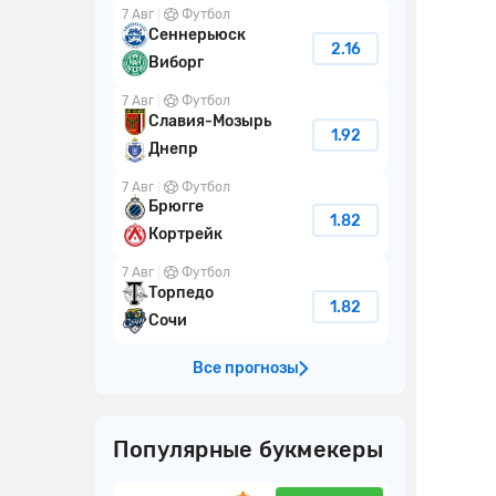
7 Авг
Футбол
Сеннерьюск
2.16
Виборг
7 Авг
Футбол
Славия-Мозырь
1.92
Днепр
7 Авг
Футбол
Брюгге
1.82
Кортрейк
7 Авг
Футбол
Торпедо
1.82
Сочи
Все прогнозы
Популярные букмекеры