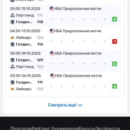
05:00
15.10.2025
НБА Предсезонные матчи
Портленд
111
В
-
-
-
-
-
-
Голден ..
118
04:30
13.10.2025
НБА Предсезонные матчи
Лейкерс
126
П
-
-
-
-
-
-
Голден ..
116
05:00
09.10.2025
НБА Предсезонные матчи
Голден ..
129
В
-
-
-
-
-
-
Портленд
123
03:30
06.10.2025
НБА Предсезонные матчи
Голден ..
111
В
-
-
-
-
-
-
Лейкерс
103
Смотреть ещё
Прогнозы
Рейтинг букмекеров
Бонусы
Экспрессы