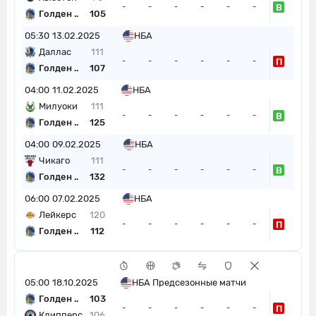
В
-
-
-
-
-
-
Голден ..
105
05:30
13.02.2025
НБА
Даллас
111
П
-
-
-
-
-
-
Голден ..
107
04:00
11.02.2025
НБА
Милуоки
111
В
-
-
-
-
-
-
Голден ..
125
04:00
09.02.2025
НБА
Чикаго
111
В
-
-
-
-
-
-
Голден ..
132
06:00
07.02.2025
НБА
Лейкерс
120
П
-
-
-
-
-
-
Голден ..
112
05:00
18.10.2025
НБА Предсезонные матчи
Голден ..
103
П
-
-
-
-
-
-
Клипперс
106