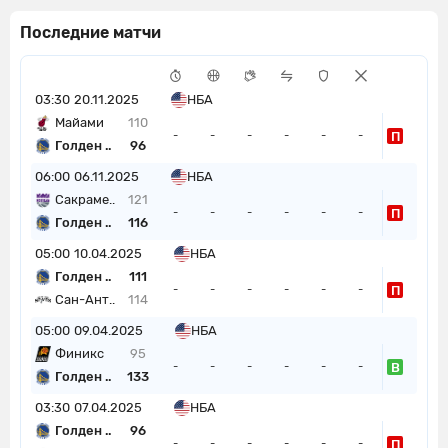
Последние матчи
03:30
20.11.2025
НБА
Майами
110
П
-
-
-
-
-
-
Голден ..
96
06:00
06.11.2025
НБА
Сакраме..
121
П
-
-
-
-
-
-
Голден ..
116
05:00
10.04.2025
НБА
Голден ..
111
П
-
-
-
-
-
-
Сан-Ант..
114
05:00
09.04.2025
НБА
Финикс
95
В
-
-
-
-
-
-
Голден ..
133
03:30
07.04.2025
НБА
Голден ..
96
П
-
-
-
-
-
-