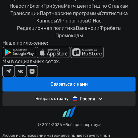
Новости
Блоги
Трибуна
Матч центр
Гид по Ставкам
Трансляции
Партнерские программы
Статистика
Капперы
VIP прогнозы
О Нас
Редакционная политика
Вакансии
Фрибеты
Промокоды
Наше приложение:
Мы в социальных сетях:
Связаться с нами
Выбрать страну:
Россия
© 2011-2026 «Всё про спорт.ру»
Любое использование материалов приветствуется при