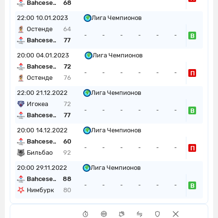
Bahcese..
68
22:00
10.01.2023
Лига Чемпионов
Остенде
64
В
-
-
-
-
-
-
Bahcese..
77
20:00
04.01.2023
Лига Чемпионов
Bahcese..
72
П
-
-
-
-
-
-
Остенде
76
22:00
21.12.2022
Лига Чемпионов
Игокеа
72
В
-
-
-
-
-
-
Bahcese..
77
20:00
14.12.2022
Лига Чемпионов
Bahcese..
60
П
-
-
-
-
-
-
Бильбао
92
20:00
29.11.2022
Лига Чемпионов
Bahcese..
88
В
-
-
-
-
-
-
Нимбурк
80