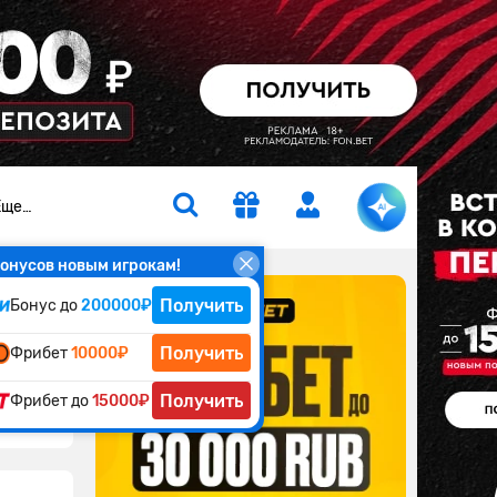
Еще…
онусов новым игрокам!
Получить
Бонус до
200000₽
Получить
Фрибет
10000₽
Получить
Фрибет до
15000₽