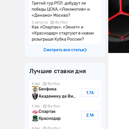
Третий тур РПЛ: добудут ли
победы ЦСКА, «Локомотив» и
«Динамо» Москва?
5 августа
Футбол
Как «Спартак», «Зенит» и
«Краснодар» стартуют в новом
розыгрыше Кубка России?
Смотреть все статьи
Лучшие ставки дня
9 Авг
Футбол
Бенфика
1.76
Академику де Ви..
9 Авг
Футбол
Спартак
2.14
Краснодар
9 Авг
Футбол