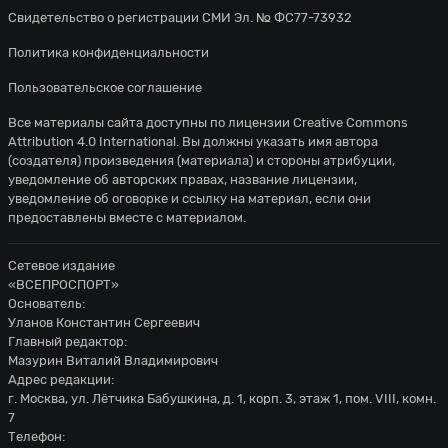
Свидетельство о регистрации СМИ Эл. № ФС77-73932
Политика конфиденциальности
Пользовательское соглашение
Все материалы сайта доступны по лицензии
Creative Commons
Attribution 4.0 International
. Вы должны указать имя автора
(создателя) произведения (материала) и стороны атрибуции,
уведомление об авторских правах, название лицензии,
уведомление об оговорке и ссылку на материал, если они
предоставлены вместе с материалом.
Сетевое издание
«ВСЕПРОСПОРТ»
Основатель:
Уланов Константин Сергеевич
Главный редактор:
Мазурин Виталий Владимирович
Адрес редакции:
г. Москва, ул. Лётчика Бабушкина, д. 1, корп. 3, этаж 1, пом. VIII, комн.
7
Телефон: