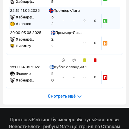
Хабнарф..
5
22:15
11.08.2025
Премьер-Лига
Хабнарф..
3
В
-
-
0
0
Акранес
2
20:00
03.08.2025
Премьер-Лига
Хабнарф..
2
Н
-
-
0
0
Викингу..
2
18:00
14.05.2026
Кубок Исландии 1
Фюлкир
5
П
-
-
0
0
Хабнарф..
0
Смотреть ещё
Прогнозы
Рейтинг букмекеров
Бонусы
Экспрессы
Новости
Блоги
Трибуна
Матч центр
Гид по Ставкам