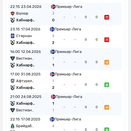
22:15
23.04.2026
Премьер-Лига
Валюр
3
П
-
-
0
0
Хабнарф..
0
23:15
17.04.2026
Премьер-Лига
Стярнан
3
П
-
-
0
0
Хабнарф..
2
16:00
12.04.2026
Премьер-Лига
Вестман..
1
Н
-
-
0
0
Хабнарф..
1
17:00
31.08.2025
Премьер-Лига
Афтурел..
1
В
-
-
0
0
Хабнарф..
2
21:00
24.08.2025
Премьер-Лига
Хабнарф..
1
Н
-
-
0
0
Вестман..
1
22:15
17.08.2025
Премьер-Лига
Брейдаб..
4
В
-
-
0
0