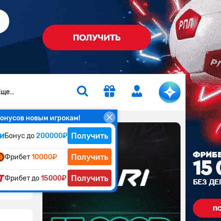
Еще…
онусов новым игрокам!
Получить
Бонус до
200000₽
Получить
Фрибет
10000₽
Получить
Фрибет до
15000₽