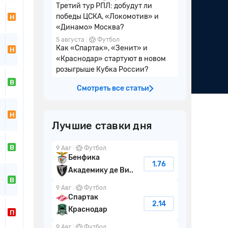
Третий тур РПЛ: добудут ли
победы ЦСКА, «Локомотив» и
Н
«Динамо» Москва?
5 августа
Футбол
Как «Спартак», «Зенит» и
Н
«Краснодар» стартуют в новом
розыгрыше Кубка России?
В
Смотреть все статьи
Н
Лучшие ставки дня
В
9 Авг
Футбол
Бенфика
1.76
Академику де Ви..
В
9 Авг
Футбол
Спартак
2.14
Краснодар
П
9 Авг
Футбол