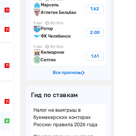
Марсель
1.62
П
Атлетик Бильбао
9 Авг
Футбол
Ротор
П
2.00
ФK Челябинск
9 Авг
Футбол
Килмарнок
1.61
Селтик
П
Все прогнозы
Гид по ставкам
П
Налог на выигрыш в
букмекерских конторах
В
России: правила 2026 года