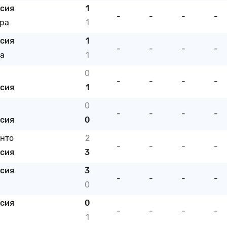
исия
1
-
-
-
-
ра
1
исия
1
-
-
-
-
а
1
0
-
-
-
-
исия
1
0
-
-
-
-
исия
0
нто
2
-
-
-
-
исия
3
исия
3
-
-
-
-
0
исия
0
-
-
-
-
1