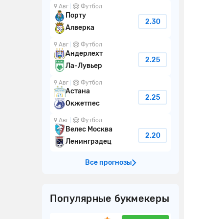
9 Авг
Футбол
Порту
2.30
Алверка
9 Авг
Футбол
Андерлехт
2.25
Ла-Лувьер
9 Авг
Футбол
Астана
2.25
Окжетпес
9 Авг
Футбол
Велес Москва
2.20
Ленинградец
Все прогнозы
Популярные букмекеры