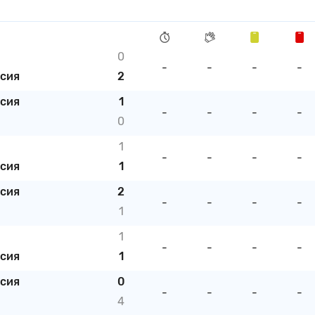
0
-
-
-
-
исия
2
исия
1
-
-
-
-
0
1
-
-
-
-
исия
1
исия
2
-
-
-
-
1
1
-
-
-
-
исия
1
исия
0
-
-
-
-
4