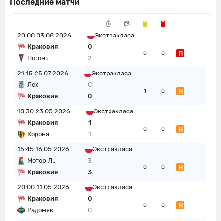
Последние матчи
20:00
03.08.2026
Экстракласа
Краковия
0
П
-
-
0
0
Погонь ..
2
21:15
25.07.2026
Экстракласа
Лех
0
Н
-
-
1
0
Краковия
0
18:30
23.05.2026
Экстракласа
Краковия
1
Н
-
-
0
0
Корона
1
15:45
16.05.2026
Экстракласа
Мотор Л..
3
Н
-
-
0
0
Краковия
3
20:00
11.05.2026
Экстракласа
Краковия
0
Н
-
-
0
0
Радомяк..
0