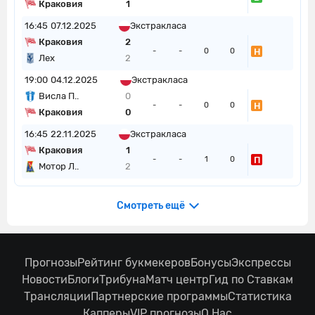
Краковия
1
16:45
07.12.2025
Экстракласа
Краковия
2
Н
-
-
0
0
Лех
2
19:00
04.12.2025
Экстракласа
Висла П..
0
Н
-
-
0
0
Краковия
0
16:45
22.11.2025
Экстракласа
Краковия
1
П
-
-
1
0
Мотор Л..
2
Смотреть ещё
Прогнозы
Рейтинг букмекеров
Бонусы
Экспрессы
Новости
Блоги
Трибуна
Матч центр
Гид по Ставкам
Трансляции
Партнерские программы
Статистика
Капперы
VIP прогнозы
О Нас