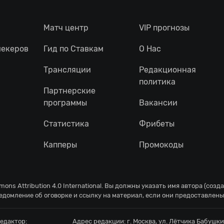
Матч центр
VIP прогнозы
мекеров
Гид по Ставкам
О Нас
Трансляции
Редакционная
политика
Партнерские
программы
Вакансии
Статистика
Фрибеты
Капперы
Промокоды
ons Attribution 4.0 International
. Вы должны указать имя автора (созд
едомление об оговорке и ссылку на материал, если они предоставлены
едактор:
Адрес редакции:
г. Москва, ул. Лётчика Бабушкин