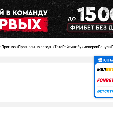
и
Прогнозы
Прогнозы на сегодня
Тото
Рейтинг букмекеров
Бонусы
ТОП б