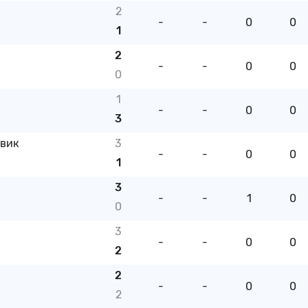
2
-
-
0
0
1
2
-
-
0
0
0
1
-
-
0
0
3
явик
3
-
-
0
0
1
3
-
-
1
0
0
3
-
-
0
0
2
2
-
-
0
0
2