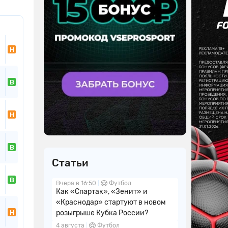
Н
В
Н
В
Статьи
В
Вчера в 16:50
Футбол
Как «Спартак», «Зенит» и
«Краснодар» стартуют в новом
Н
розыгрыше Кубка России?
4 августа
Футбол