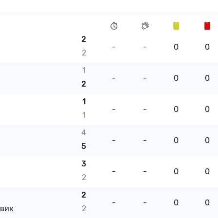
2
-
-
0
0
2
1
-
-
0
0
2
1
-
-
0
0
1
4
-
-
0
0
5
3
-
-
0
0
2
2
-
-
0
0
явик
2