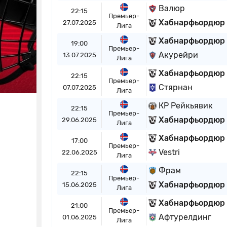
Валюр
22:15
Премьер-
Хабнарфьордюр
27.07.2025
Лига
Хабнарфьордюр
19:00
Премьер-
Акурейри
13.07.2025
Лига
Хабнарфьордюр
22:15
Премьер-
Стярнан
07.07.2025
Лига
КР Рейкьявик
22:15
Премьер-
Хабнарфьордюр
29.06.2025
Лига
Хабнарфьордюр
17:00
Премьер-
Vestri
22.06.2025
Лига
Фрам
22:15
Премьер-
Хабнарфьордюр
15.06.2025
Лига
Хабнарфьордюр
21:00
Премьер-
Афтурелдинг
01.06.2025
Лига