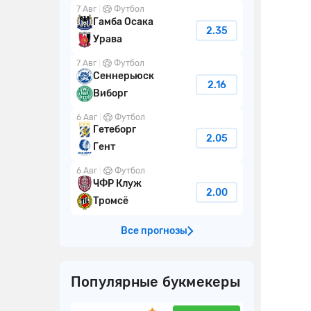
7 Авг
Футбол
Гамба Осака
2.35
Урава
7 Авг
Футбол
Сеннерьюск
2.16
Виборг
6 Авг
Футбол
Гетеборг
2.05
Гент
6 Авг
Футбол
ЧФР Клуж
2.00
Тромсё
Все прогнозы
Популярные букмекеры