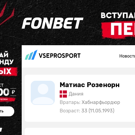
Новост
Матиас Розенорн
Дания
Вратарь:
Хабнарфьордюр
Возраст:
33 (11.05.1993)