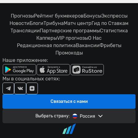
Прогнозы
Рейтинг букмекеров
Бонусы
Экспрессы
Новости
Блоги
Трибуна
Матч центр
Гид по Ставкам
Трансляции
Партнерские программы
Статистика
Капперы
VIP прогнозы
О Нас
Редакционная политика
Вакансии
Фрибеты
Промокоды
Наше приложение:
Мы в социальных сетях:
Связаться с нами
Выбрать страну:
Россия