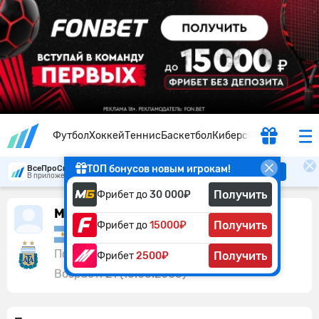
Футбол
Хоккей
Теннис
Баскетбол
Киберспорт
ТОП бонусов новым игрокам!
ВсеПроСпорт
Скачать
В приложении удобнее
Получить
Фрибет до
30 000₽
Милтон Дельгадо
Получить
Фрибет до
15000₽
Аргентина
Полузащитник:
Аргентина (до20)
Получить
Фрибет
2500₽
Возраст:
21 (16.06.2005)