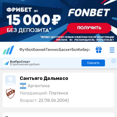
Футбол
Хоккей
Теннис
Баскетбол
Киберспорт
ВсеПроСпорт
Скачать
В приложении удобнее
Сантьяго Дальмасо
Аргентина
Нападающий:
Платенсе
Возраст:
22 (18.06.2004)