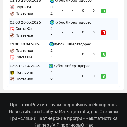
03:30
28.05.2026
Кубок Либертадорес
Коринти..
0
В
-
-
0
0
Платенсе
2
03:00
20.05.2026
Кубок Либертадорес
Санта Фе
2
П
-
-
0
0
Платенсе
1
01:00
30.04.2026
Кубок Либертадорес
Платенсе
2
В
-
-
0
0
Санта Фе
1
03:30
17.04.2026
Кубок Либертадорес
Пеняроль
1
В
-
-
0
0
Платенсе
2
Прогнозы
Рейтинг букмекеров
Бонусы
Экспрессы
Новости
Блоги
Трибуна
Матч центр
Гид по Ставкам
Трансляции
Партнерские программы
Статистика
Капперы
VIP прогнозы
О Нас