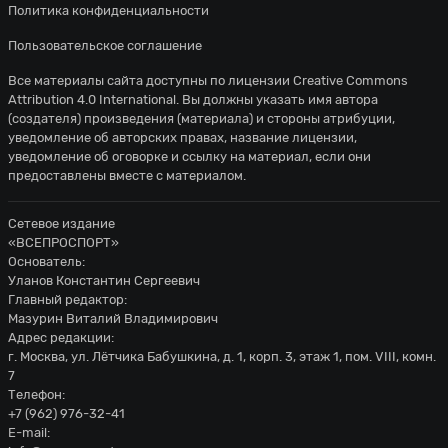
Политика конфиденциальности
Пользовательское соглашение
Все материалы сайта доступны по лицензии
Creative Commons
Attribution 4.0 International
. Вы должны указать имя автора
(создателя) произведения (материала) и стороны атрибуции,
уведомление об авторских правах, название лицензии,
уведомление об оговорке и ссылку на материал, если они
предоставлены вместе с материалом.
Сетевое издание
«ВСЕПРОСПОРТ»
Основатель:
Уланов Константин Сергеевич
Главный редактор:
Мазурин Виталий Владимирович
Адрес редакции:
г. Москва, ул. Лётчика Бабушкина, д. 1, корп. 3, этаж 1, пом. VIII, комн.
7
Телефон:
+7 (962) 976-32-41
E-mail: