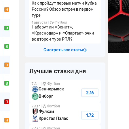
Как пройдут первые матчи Кубка
России? Обзор встреч в первом
Н
туре
1 августа
Футбол
Наберут ли «Зенит»,
В
«Краснодар» и «Спартак» очки
во втором туре РПЛ?
В
Смотреть все статьи
Н
Лучшие ставки дня
В
7 Авг
Футбол
Сеннерьюск
2.16
Виборг
П
7 Авг
Футбол
Фулхэм
1.72
Кристал Пэлас
Н
7 Авг
Футбол