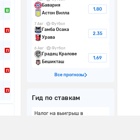
Бавария
1.80
В
Астон Вилла
7 Авг
Футбол
Гамба Осака
П
2.35
Урава
6 Авг
Футбол
П
Градец Кралове
1.69
Бешикташ
П
Все прогнозы
П
Гид по ставкам
Налог на выигрыш в
букмекерских конторах
Ваш ИИ-Ассистент
П
России: правила 2026 года