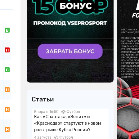
В
П
В
Н
Статьи
Н
Вчера в 16:50
Футбол
Как «Спартак», «Зенит» и
«Краснодар» стартуют в новом
Н
розыгрыше Кубка России?
4 августа
Футбол