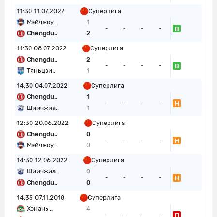
11:30
11.07.2022
Суперлига
Мэйчжоу..
1
В
-
-
-
-
Chengdu..
2
11:30
08.07.2022
Суперлига
Chengdu..
2
В
-
-
-
-
Тяньцзи..
1
14:30
04.07.2022
Суперлига
Chengdu..
1
Н
-
-
-
-
Шиичжиа..
1
12:30
20.06.2022
Суперлига
Chengdu..
0
Н
-
-
-
-
Мэйчжоу..
0
14:30
12.06.2022
Суперлига
Шиичжиа..
0
Н
-
-
-
-
Chengdu..
0
14:35
07.11.2018
Суперлига
Хэнань ..
4
П
-
-
-
-