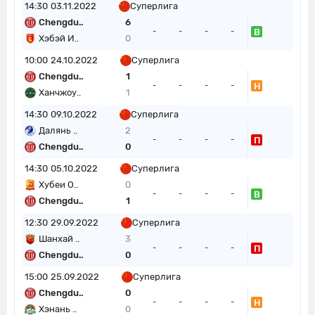
14:30
03.11.2022
Суперлига
Chengdu..
6
В
-
-
-
-
Хэбэй И..
0
10:00
24.10.2022
Суперлига
Chengdu..
1
Н
-
-
-
-
Ханчжоу..
1
14:30
09.10.2022
Суперлига
Далянь ..
2
П
-
-
-
-
Chengdu..
0
14:30
05.10.2022
Суперлига
Хубеи О..
0
В
-
-
-
-
Chengdu..
1
12:30
29.09.2022
Суперлига
Шанхай ..
3
П
-
-
-
-
Chengdu..
0
15:00
25.09.2022
Суперлига
Chengdu..
0
Н
-
-
-
-
Хэнань ..
0