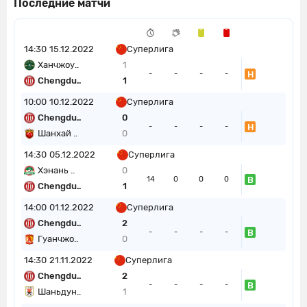
Последние матчи
14:30
15.12.2022
Суперлига
Ханчжоу..
1
Н
-
-
-
-
Chengdu..
1
10:00
10.12.2022
Суперлига
Chengdu..
0
Н
-
-
-
-
Шанхай ..
0
14:30
05.12.2022
Суперлига
Хэнань ..
0
В
14
0
0
0
Chengdu..
1
14:00
01.12.2022
Суперлига
Chengdu..
2
В
-
-
-
-
Гуанчжо..
0
14:30
21.11.2022
Суперлига
Chengdu..
2
В
-
-
-
-
Шаньдун..
1