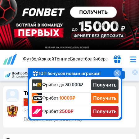
Футбол
Хоккей
Теннис
Баскетбол
Киберспорт
ТОП бонусов новым игрокам!
ВсеПроСпорт
Скачать
В приложении удобнее
Получить
Фрибет до
30 000₽
Тин Ян
Получить
Фрибет
10000₽
Китай
Защитник:
Гуйчжоу
Получить
Фрибет
2500₽
Возраст:
33 (04.06.1993)