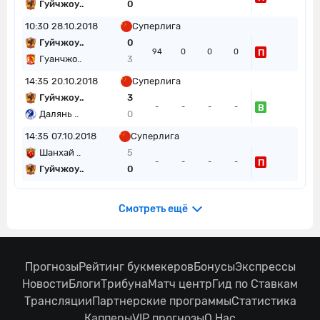
Гуйчжоу..
0
10:30
28.10.2018
Суперлига
Гуйчжоу..
0
П
94
0
0
0
Гуанчжо..
3
14:35
20.10.2018
Суперлига
Гуйчжоу..
3
В
-
-
-
-
Далянь ..
0
14:35
07.10.2018
Суперлига
Шанхай ..
5
П
-
-
-
-
Гуйчжоу..
0
Смотреть ещё
Прогнозы
Рейтинг букмекеров
Бонусы
Экспрессы
Новости
Блоги
Трибуна
Матч центр
Гид по Ставкам
Трансляции
Партнерские программы
Статистика
Капперы
VIP прогнозы
О Нас