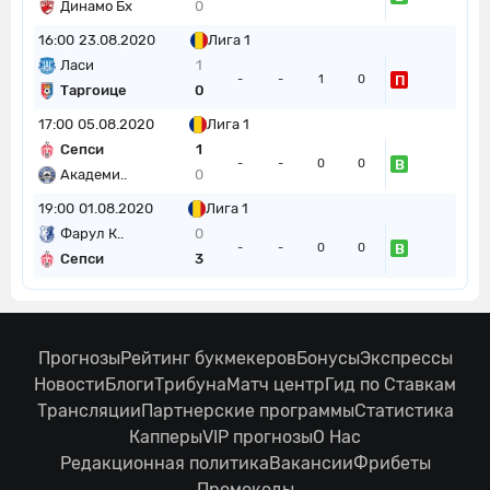
Динамо Бх
0
16:00
23.08.2020
Лига 1
Ласи
1
П
-
-
1
0
Таргоице
0
17:00
05.08.2020
Лига 1
Сепси
1
В
-
-
0
0
Академи..
0
19:00
01.08.2020
Лига 1
Фарул К..
0
В
-
-
0
0
Сепси
3
Прогнозы
Рейтинг букмекеров
Бонусы
Экспрессы
Новости
Блоги
Трибуна
Матч центр
Гид по Ставкам
Трансляции
Партнерские программы
Статистика
Капперы
VIP прогнозы
О Нас
Редакционная политика
Вакансии
Фрибеты
Промокоды