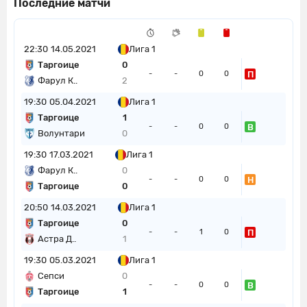
Последние матчи
22:30
14.05.2021
Лига 1
Таргоице
0
П
-
-
0
0
Фарул К..
2
19:30
05.04.2021
Лига 1
Таргоице
1
В
-
-
0
0
Волунтари
0
19:30
17.03.2021
Лига 1
Фарул К..
0
Н
-
-
0
0
Таргоице
0
20:50
14.03.2021
Лига 1
Таргоице
0
П
-
-
1
0
Астра Д..
1
19:30
05.03.2021
Лига 1
Сепси
0
В
-
-
0
0
Таргоице
1