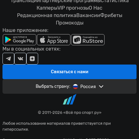
Трансляции
Партнерские программы
Статистика
Капперы
VIP прогнозы
О Нас
Редакционная политика
Вакансии
Фрибеты
Промокоды
Наше приложение:
Мы в социальных сетях:
Связаться с нами
Выбрать страну:
Россия
© 2011-2026 «Всё про спорт.ру»
Любое использование материалов приветствуется при
гиперссылке.