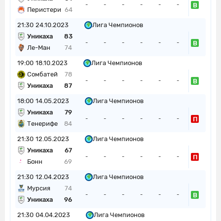
В
-
-
-
-
-
-
Перистери
64
21:30
24.10.2023
Лига Чемпионов
Уникаха
83
В
-
-
-
-
-
-
Ле-Ман
74
19:00
18.10.2023
Лига Чемпионов
Сомбатей
78
В
-
-
-
-
-
-
Уникаха
87
18:00
14.05.2023
Лига Чемпионов
Уникаха
79
П
-
-
-
-
-
-
Тенерифе
84
21:30
12.05.2023
Лига Чемпионов
Уникаха
67
П
-
-
-
-
-
-
Бонн
69
21:30
12.04.2023
Лига Чемпионов
Мурсия
74
В
-
-
-
-
-
-
Уникаха
96
21:30
04.04.2023
Лига Чемпионов