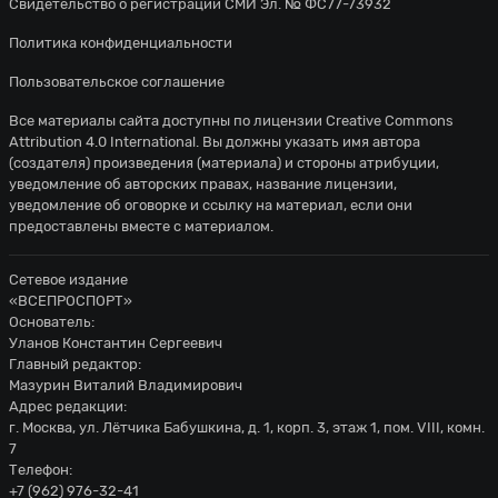
Свидетельство о регистрации СМИ Эл. № ФС77-73932
Политика конфиденциальности
Пользовательское соглашение
Все материалы сайта доступны по лицензии
Creative Commons
Attribution 4.0 International
. Вы должны указать имя автора
(создателя) произведения (материала) и стороны атрибуции,
уведомление об авторских правах, название лицензии,
уведомление об оговорке и ссылку на материал, если они
предоставлены вместе с материалом.
Сетевое издание
«ВСЕПРОСПОРТ»
Основатель:
Уланов Константин Сергеевич
Главный редактор:
Мазурин Виталий Владимирович
Адрес редакции:
г. Москва, ул. Лётчика Бабушкина, д. 1, корп. 3, этаж 1, пом. VIII, комн.
7
Телефон:
+7 (962) 976-32-41