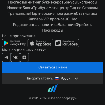
Прогнозы
Рейтинг букмекеров
Бонусы
Экспрессы
Новости
Блоги
Трибуна
Матч центр
Гид по Ставкам
Трансляции
Партнерские программы
Статистика
Капперы
VIP прогнозы
О Нас
Редакционная политика
Вакансии
Фрибеты
Промокоды
Наше приложение:
Мы в социальных сетях:
Связаться с нами
Выбрать страну:
Россия
© 2011-2026 «Всё про спорт.ру»