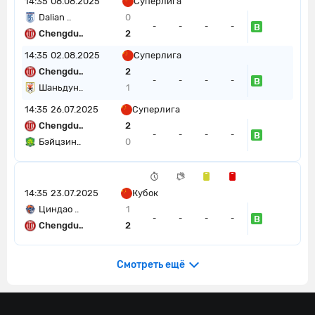
14:35
08.08.2025
Суперлига
Dalian ..
0
В
-
-
-
-
Chengdu..
2
14:35
02.08.2025
Суперлига
Chengdu..
2
В
-
-
-
-
Шаньдун..
1
14:35
26.07.2025
Суперлига
Chengdu..
2
В
-
-
-
-
Бэйцзин..
0
14:35
23.07.2025
Кубок
Циндао ..
1
В
-
-
-
-
Chengdu..
2
Смотреть ещё