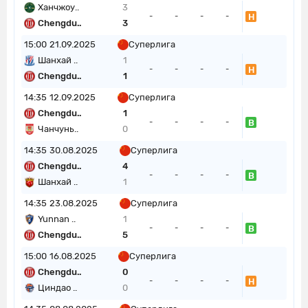
Ханчжоу..
3
Н
-
-
-
-
Chengdu..
3
15:00
21.09.2025
Суперлига
Шанхай ..
1
Н
-
-
-
-
Chengdu..
1
14:35
12.09.2025
Суперлига
Chengdu..
1
В
-
-
-
-
Чанчунь..
0
14:35
30.08.2025
Суперлига
Chengdu..
4
В
-
-
-
-
Шанхай ..
1
14:35
23.08.2025
Суперлига
Yunnan ..
1
В
-
-
-
-
Chengdu..
5
15:00
16.08.2025
Суперлига
Chengdu..
0
Н
-
-
-
-
Циндао ..
0