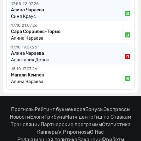
17:55
22.07.26
Алина Чараева
В
Синя Краус
17:10
21.07.26
Сара Соррибес-Тормо
В
Алина Чараева
17:10
19.07.26
Алина Чараева
П
Анастасия Детюк
18:10
17.07.26
Магали Кемпен
В
Алина Чараева
Прогнозы
Рейтинг букмекеров
Бонусы
Экспрессы
Новости
Блоги
Трибуна
Матч центр
Гид по Ставкам
Трансляции
Партнерские программы
Статистика
Капперы
VIP прогнозы
О Нас
Редакционная политика
Вакансии
Фрибеты