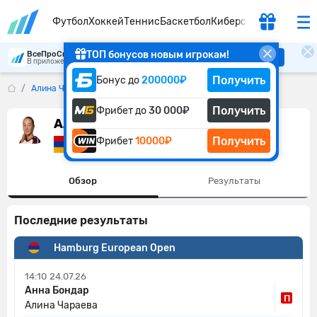
Футбол
Хоккей
Теннис
Баскетбол
Киберспорт
ТОП бонусов новым игрокам!
ВсеПроСпорт
Скачать
В приложении удобнее
Получить
Бонус до
200000₽
Алина Чараева
Получить
Фрибет до
30 000₽
Алина Чараева
Получить
Фрибет
10000₽
Армения
Обзор
Результаты
Последние результаты
Hamburg European Open
14:10
24.07.26
Анна Бондар
П
Алина Чараева