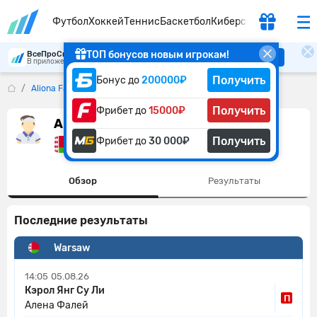
Футбол
Хоккей
Теннис
Баскетбол
Киберспорт
ТОП бонусов новым игрокам!
ВсеПроСпорт
Скачать
В приложении удобнее
Получить
Бонус до
200000₽
Aliona Falei
Получить
Фрибет до
15000₽
Aliona Falei
Получить
Фрибет до
30 000₽
Беларусь
Обзор
Результаты
Последние результаты
Warsaw
14:05
05.08.26
Кэрол Янг Су Ли
П
Алена Фалей