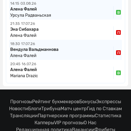
14:15
03.08.26
Алена Фалей
В
Урсула Радваньская
21:35
17.07.26
Эна Сибахара
П
Алена Фалей
18:30
17.07.26
Вендула Вальдманнова
П
Алена Фалей
20:45
16.07.26
Алена Фалей
В
Mariana Drazic
Прогнозы
Рейтинг букмекеров
Бонусы
Экспрессы
Новости
Блоги
Трибуна
Матч центр
Гид по Ставкам
Трансляции
Партнерские программы
Статистика
Капперы
VIP прогнозы
О Нас
Редакционная политика
Вакансии
Фрибеты