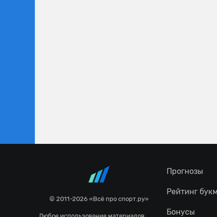
Прогнозы
Рейтинг бук
© 2011-2026 «Всё про спорт.ру»
Бонусы
Любое использование материалов