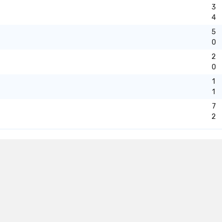
3
4
5
0
2
0
1
1
7
2