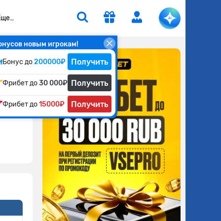
Еще…
онусов новым игрокам!
Получить
Бонус до
200000₽
Получить
Фрибет до
30 000₽
Получить
Фрибет до
15000₽