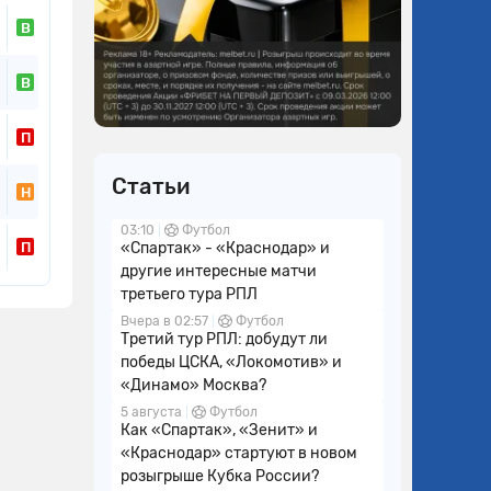
В
В
П
Статьи
Н
03:10
Футбол
П
«Спартак» - «Краснодар» и
другие интересные матчи
третьего тура РПЛ
Вчера в 02:57
Футбол
Третий тур РПЛ: добудут ли
победы ЦСКА, «Локомотив» и
«Динамо» Москва?
5 августа
Футбол
Как «Спартак», «Зенит» и
«Краснодар» стартуют в новом
розыгрыше Кубка России?