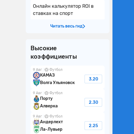
Онлайн калькулятор ROI в
ставках на спорт
Читать весь гид
Высокие
коэффициенты
9 Авг
Футбол
КАМАЗ
3.20
Волга Ульяновск
9 Авг
Футбол
Порту
2.30
Алверка
9 Авг
Футбол
Андерлехт
2.25
Ла-Лувьер