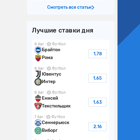
Смотреть все статьи
Лучшие ставки дня
8 Авг
Футбол
Брайтон
1.78
Рома
8 Авг
Футбол
Ювентус
1.65
Интер
8 Авг
Футбол
Енисей
1.63
Текстильщик
7 Авг
Футбол
Сеннерьюск
2.16
Виборг