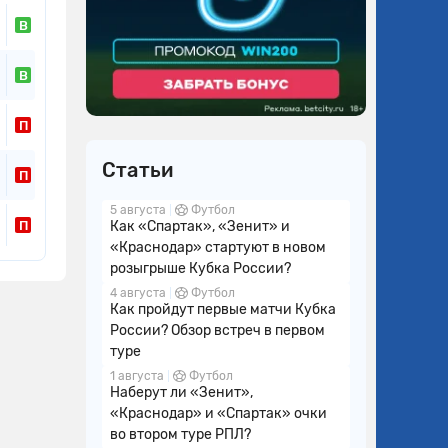
В
В
П
Статьи
П
5 августа
Футбол
П
Как «Спартак», «Зенит» и
«Краснодар» стартуют в новом
розыгрыше Кубка России?
4 августа
Футбол
Как пройдут первые матчи Кубка
России? Обзор встреч в первом
туре
1 августа
Футбол
Наберут ли «Зенит»,
«Краснодар» и «Спартак» очки
во втором туре РПЛ?