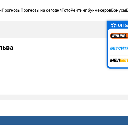
и
Прогнозы
Прогнозы на сегодня
Тото
Рейтинг букмекеров
Бонусы
ТОП б
льва