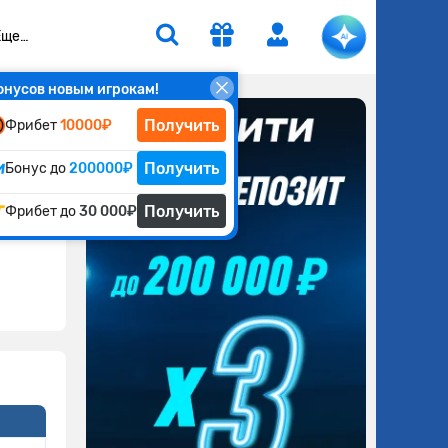
Еще…
онусов новым игрокам!
Получить
Фрибет
10000₽
Получить
Бонус до
200000₽
Получить
Фрибет до
30 000₽