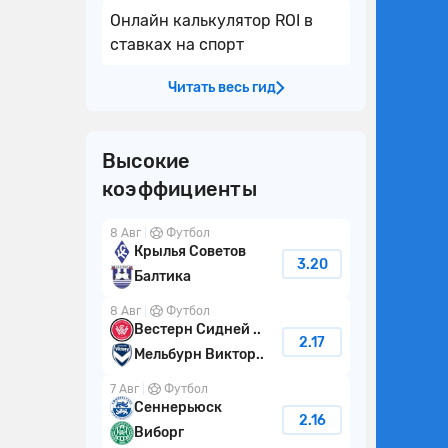
Онлайн калькулятор ROI в
ставках на спорт
Читать весь гид
Высокие
коэффициенты
8 Авг
Футбол
Крылья Советов
3.20
Балтика
8 Авг
Футбол
Вестерн Сидней ..
2.17
Мельбурн Виктор..
7 Авг
Футбол
Сеннерьюск
2.16
Виборг