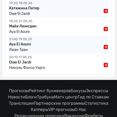
19:20
18.05.26
Катажина Питер
П
Diae El Jardi
18:25
21.05.25
Майя Люмсден
П
Aya El Aouni
21:40
19.05.25
Aya El Aouni
П
Лиан Тран
20:10
17.05.25
Diae El Jardi
П
Николь Фосса Уэрго
Прогнозы
Рейтинг букмекеров
Бонусы
Экспрессы
Новости
Блоги
Трибуна
Матч центр
Гид по Ставкам
Трансляции
Партнерские программы
Статистика
Капперы
VIP прогнозы
О Нас
Редакционная политика
Вакансии
Фрибеты