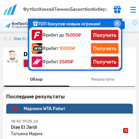
Футбол
Хоккей
Теннис
Баскетбол
Киберспорт
ТОП бонусов новым игрокам!
ВсеПроСпорт
Скачать
В приложении удобнее
Получить
Фрибет до
15000₽
Diae El Jardi
Получить
Фрибет
10000₽
Diae El Jardi
Получить
Фрибет
2500₽
Марокко
Обзор
Результаты
Последние результаты
Марокко WTA Рабат
18:40
19.05.26
Diae El Jardi
П
Татьяна Мария