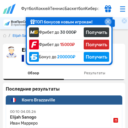
Футбол
Хоккей
Теннис
Баскетбол
Киберспорт
ТОП бонусов новым игрокам!
ВсеПроСпорт
Скачать
В приложении удобнее
Получить
Фрибет до
30 000₽
Elijah Sanogo
Получить
Фрибет до
15000₽
Elijah Sanogo
Получить
Бонус до
200000₽
Франция
Обзор
Результаты
Последние результаты
Конго Brazzaville
00:10
04.05.26
Elijah Sanogo
П
Иван Марреро