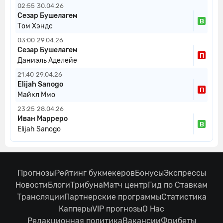
02:55
30.04.26
Сезар Бушелагем
В
Том Хэндс
03:00
29.04.26
Сезар Бушелагем
П
Даниэль Аделейе
21:40
29.04.26
Elijah Sanogo
П
Майкл Ммо
23:25
28.04.26
Иван Марреро
В
Elijah Sanogo
Прогнозы
Рейтинг букмекеров
Бонусы
Экспрессы
Новости
Блоги
Трибуна
Матч центр
Гид по Ставкам
Трансляции
Партнерские программы
Статистика
Капперы
VIP прогнозы
О Нас
Редакционная политика
Вакансии
Фрибеты