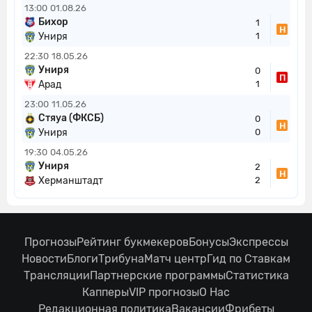
13:00
01.08.26
Бихор
1
Н
Униря
1
22:30
18.05.26
Униря
0
П
Арад
1
23:00
11.05.26
Стяуа (ФКСБ)
0
Н
Униря
0
19:30
04.05.26
Униря
2
Н
Херманштадт
2
Прогнозы
Рейтинг букмекеров
Бонусы
Экспрессы
Новости
Блоги
Трибуна
Матч центр
Гид по Ставкам
Трансляции
Партнерские программы
Статистика
Капперы
VIP прогнозы
О Нас
Редакционная политика
Вакансии
Фрибеты