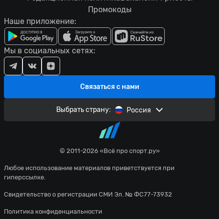
Промокоды
Наше приложение:
Мы в социальных сетях:
Связаться с нами
Выбрать страну:
Россия
© 2011-2026 «Всё про спорт.ру»
Любое использование материалов приветствуется при
гиперссылке.
Свидетельство о регистрации СМИ Эл. № ФС77-73932
Политика конфиденциальности