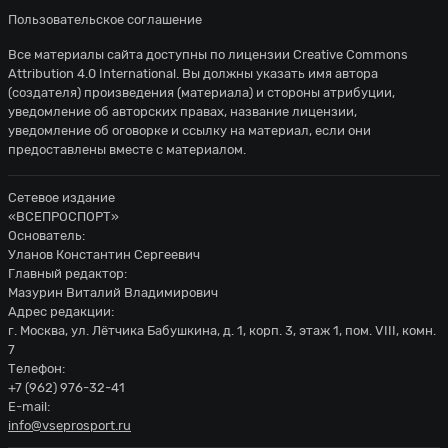
Пользовательское соглашение
Все материалы сайта доступны по лицензии
Creative Commons
Attribution 4.0 International
. Вы должны указать имя автора
(создателя) произведения (материала) и стороны атрибуции,
уведомление об авторских правах, название лицензии,
уведомление об оговорке и ссылку на материал, если они
предоставлены вместе с материалом.
Сетевое издание
«ВСЕПРОСПОРТ»
Основатель:
Уланов Константин Сергеевич
Главный редактор:
Мазурин Виталий Владимирович
Адрес редакции:
г. Москва, ул. Лётчика Бабушкина, д. 1, корп. 3, этаж 1, пом. VIII, комн.
7
Телефон:
+7 (962) 976-32-41
E-mail:
info@vseprosport.ru