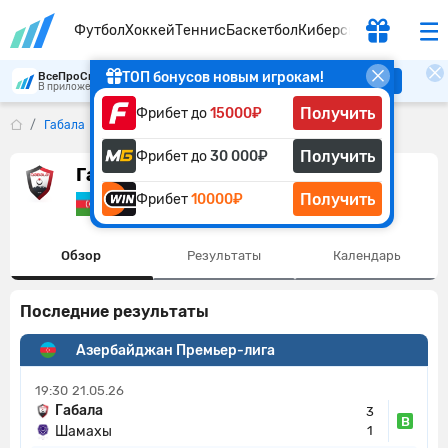
Футбол
Хоккей
Теннис
Баскетбол
Киберспорт
ТОП бонусов новым игрокам!
ВсеПроСпорт
Скачать
В приложении удобнее
Получить
Фрибет до
15000₽
Габала
Получить
Фрибет до
30 000₽
Габала
Получить
Фрибет
10000₽
Азербайджан
Обзор
Результаты
Календарь
Последние результаты
Азербайджан Премьер-лига
19:30
21.05.26
Габала
3
В
Шамахы
1