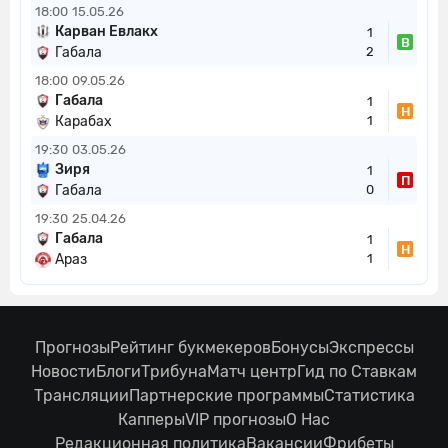
18:00
15.05.26
Карван Евлакх
1
В
Габала
2
18:00
09.05.26
Габала
1
Н
Карабах
1
19:30
03.05.26
Зиря
1
П
Габала
0
19:30
25.04.26
Габала
1
Н
Араз
1
Прогнозы
Рейтинг букмекеров
Бонусы
Экспрессы
Новости
Блоги
Трибуна
Матч центр
Гид по Ставкам
Трансляции
Партнерские программы
Статистика
Капперы
VIP прогнозы
О Нас
Редакционная политика
Вакансии
Фрибеты