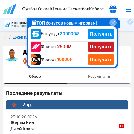
Футбол
Хоккей
Теннис
Баскетбол
Киберспорт
ТОП бонусов новым игрокам!
ВсеПроСпорт
Скачать
В приложении удобнее
Получить
Бонус до
200000₽
Джей Кларк
Получить
Фрибет
2500₽
Джей Кларк
Получить
Фрибет
10000₽
Великобритания
Обзор
Результаты
Последние результаты
Zug
23:10
20.07.26
Жером Ким
П
Джей Кларк