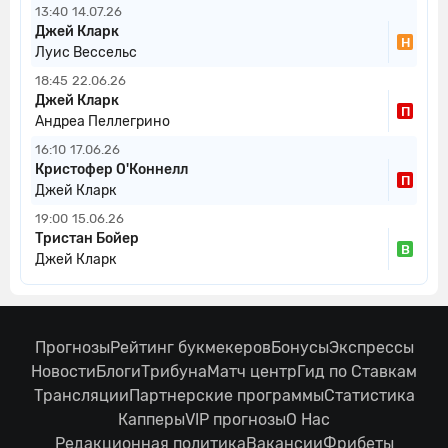
13:40
14.07.26
Джей Кларк
Н
Луис Вессельс
18:45
22.06.26
Джей Кларк
П
Андреа Пеллегрино
16:10
17.06.26
Кристофер О'Коннелл
П
Джей Кларк
19:00
15.06.26
Тристан Бойер
В
Джей Кларк
Прогнозы
Рейтинг букмекеров
Бонусы
Экспрессы
Новости
Блоги
Трибуна
Матч центр
Гид по Ставкам
Трансляции
Партнерские программы
Статистика
Капперы
VIP прогнозы
О Нас
Редакционная политика
Вакансии
Фрибеты