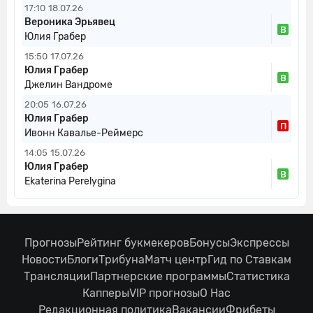
17:10
18.07.26
Вероника Эрьявец
В
Юлия Грабер
15:50
17.07.26
Юлия Грабер
В
Джелин Вандроме
20:05
16.07.26
Юлия Грабер
П
Ивонн Кавалье-Реймерс
14:05
15.07.26
Юлия Грабер
В
Ekaterina Perelygina
Прогнозы
Рейтинг букмекеров
Бонусы
Экспрессы
Новости
Блоги
Трибуна
Матч центр
Гид по Ставкам
Трансляции
Партнерские программы
Статистика
Капперы
VIP прогнозы
О Нас
Редакционная политика
Вакансии
Фрибеты