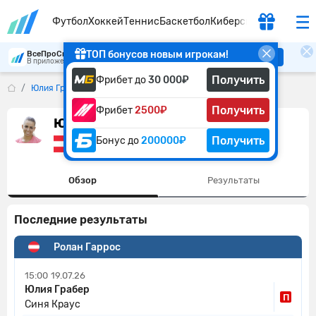
Футбол
Хоккей
Теннис
Баскетбол
Киберспорт
ТОП бонусов новым игрокам!
ВсеПроСпорт
Скачать
В приложении удобнее
Получить
Фрибет до
30 000₽
Юлия Грабер
Получить
Фрибет
2500₽
Юлия Грабер
Получить
Бонус до
200000₽
Австрия
Обзор
Результаты
Последние результаты
Ролан Гаррос
15:00
19.07.26
Юлия Грабер
П
Синя Краус