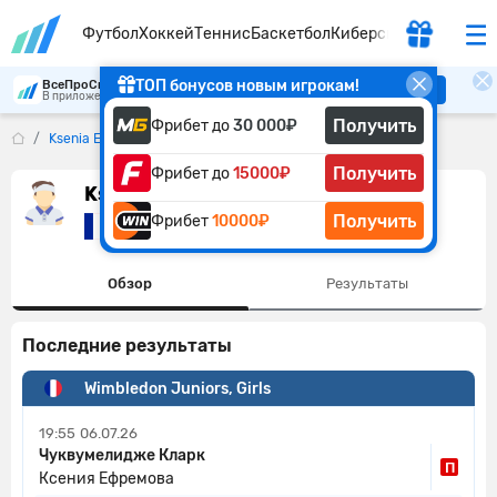
Футбол
Хоккей
Теннис
Баскетбол
Киберспорт
ТОП бонусов новым игрокам!
ВсеПроСпорт
Скачать
В приложении удобнее
Получить
Фрибет до
30 000₽
Ksenia Efremova
Получить
Фрибет до
15000₽
Ksenia Efremova
Получить
Фрибет
10000₽
Франция
Обзор
Результаты
Последние результаты
Wimbledon Juniors, Girls
19:55
06.07.26
Чуквумелидже Кларк
П
Ксения Ефремова