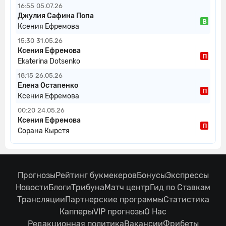
16:55
05.07.26
Джулия Сафина Попа
В
Ксения Ефремова
15:30
31.05.26
Ксения Ефремова
П
Ekaterina Dotsenko
18:15
26.05.26
Елена Остапенко
П
Ксения Ефремова
00:20
24.05.26
Ксения Ефремова
П
Сорана Кырстя
Прогнозы
Рейтинг букмекеров
Бонусы
Экспрессы
Новости
Блоги
Трибуна
Матч центр
Гид по Ставкам
Трансляции
Партнерские программы
Статистика
Капперы
VIP прогнозы
О Нас
Редакционная политика
Вакансии
Фрибеты