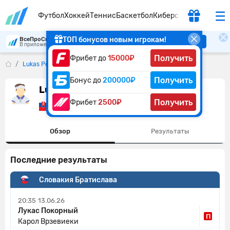
Футбол
Хоккей
Теннис
Баскетбол
Киберспорт
ТОП бонусов новым игрокам!
ВсеПроСпорт
Скачать
В приложении удобнее
Получить
Фрибет до
15000₽
Lukas Pokorny
Получить
Бонус до
200000₽
Lukas Pokorny
Получить
Фрибет
2500₽
Словакия
Обзор
Результаты
Последние результаты
Словакия Братислава
20:35
13.06.26
Лукас Покорный
П
Карол Врзевиеки