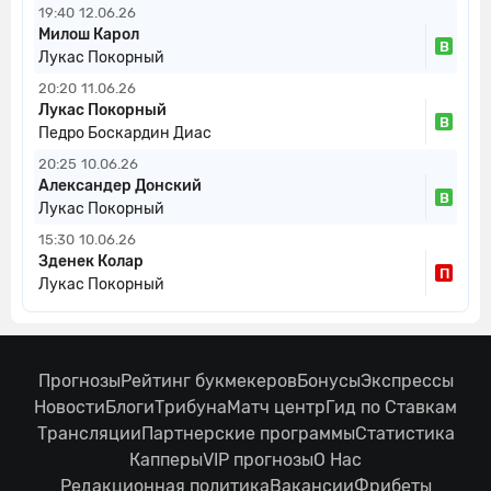
19:40
12.06.26
Милош Карол
В
Лукас Покорный
20:20
11.06.26
Лукас Покорный
В
Педро Боскардин Диас
20:25
10.06.26
Александер Донский
В
Лукас Покорный
15:30
10.06.26
Зденек Колар
П
Лукас Покорный
Прогнозы
Рейтинг букмекеров
Бонусы
Экспрессы
Новости
Блоги
Трибуна
Матч центр
Гид по Ставкам
Трансляции
Партнерские программы
Статистика
Капперы
VIP прогнозы
О Нас
Редакционная политика
Вакансии
Фрибеты