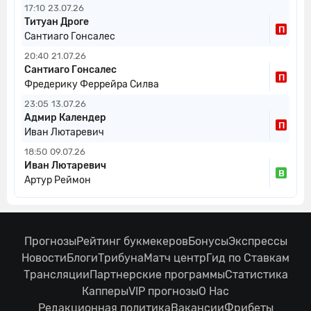
17:10
23.07.26
Титуан Дроге
П
Сантиаго Гонсалес
20:40
21.07.26
Сантиаго Гонсалес
П
Фредерику Феррейра Силва
23:05
13.07.26
Адмир Календер
П
Иван Лютаревич
18:50
09.07.26
Иван Лютаревич
В
Артур Реймон
Прогнозы
Рейтинг букмекеров
Бонусы
Экспрессы
Новости
Блоги
Трибуна
Матч центр
Гид по Ставкам
Трансляции
Партнерские программы
Статистика
Капперы
VIP прогнозы
О Нас
Редакционная политика
Вакансии
Фрибеты