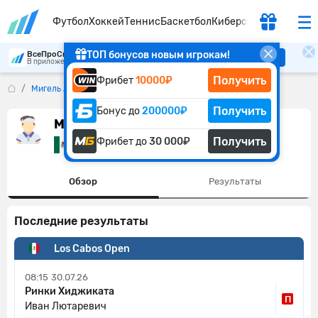
Футбол
Хоккей
Теннис
Баскетбол
Киберспорт
ТОП бонусов новым игрокам!
ВсеПроСпорт
Скачать
В приложении удобнее
Получить
Фрибет
10000₽
Мигель Анхель Рейес-Варела
Получить
Бонус до
200000₽
Мигель Анхель Рейес-Варела
Получить
Фрибет до
30 000₽
Мексика
Обзор
Результаты
Последние результаты
Los Cabos Open
08:15
30.07.26
Ринки Хиджиката
П
Иван Лютаревич